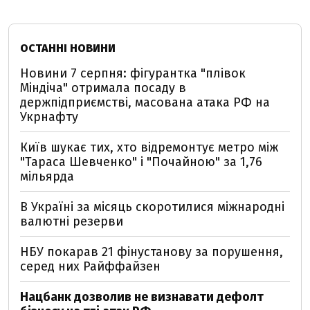
ОСТАННІ НОВИНИ
Новини 7 серпня: фігурантка "плівок
Міндіча" отримала посаду в
держпідприємстві, масована атака РФ на
Укрнафту
Київ шукає тих, хто відремонтує метро між
"Тараса Шевченко" і "Почайною" за 1,76
мільярда
В Україні за місяць скоротилися міжнародні
валютні резерви
НБУ покарав 21 фінустанову за порушення,
серед них Райффайзен
Нацбанк дозволив не визнавати дефолт