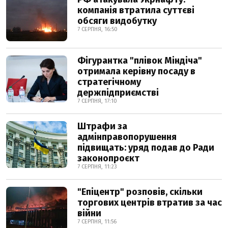
компанія втратила суттєві
обсяги видобутку
7 СЕРПНЯ, 16:50
Фігурантка "плівок Міндіча"
отримала керівну посаду в
стратегічному
держпідприємстві
7 СЕРПНЯ, 17:10
Штрафи за
адмінправопорушення
підвищать: уряд подав до Ради
законопроєкт
7 СЕРПНЯ, 11:23
"Епіцентр" розповів, скільки
торгових центрів втратив за час
війни
7 СЕРПНЯ, 11:56