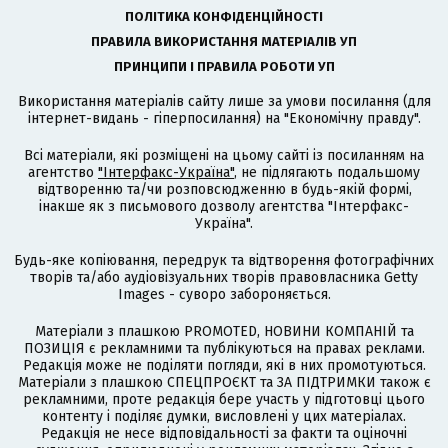
ПОЛІТИКА КОНФІДЕНЦІЙНОСТІ
ПРАВИЛА ВИКОРИСТАННЯ МАТЕРІАЛІВ УП
ПРИНЦИПИ І ПРАВИЛА РОБОТИ УП
Використання матеріалів сайту лише за умови посилання (для
інтернет-видань - гіперпосилання) на "Економічну правду".
Всі матеріали, які розміщені на цьому сайті із посиланням на
агентство
"Інтерфакс-Україна"
, не підлягають подальшому
відтворенню та/чи розповсюдженню в будь-якій формі,
інакше як з письмового дозволу агентства "Інтерфакс-
Україна".
Будь-яке копіювання, передрук та відтворення фотографічних
творів та/або аудіовізуальних творів правовласника Getty
Images - суворо забороняється.
Матеріали з плашкою PROMOTED, НОВИНИ КОМПАНІЙ та
ПОЗИЦІЯ є рекламними та публікуються на правах реклами.
Редакція може не поділяти погляди, які в них промотуються.
Матеріали з плашкою СПЕЦПРОЄКТ та ЗА ПІДТРИМКИ також є
рекламними, проте редакція бере участь у підготовці цього
контенту і поділяє думки, висловлені у цих матеріалах.
Редакція не несе відповідальності за факти та оціночні