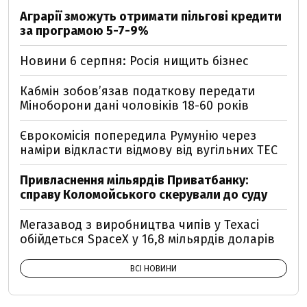
Аграрії зможуть отримати пільгові кредити
за програмою 5-7-9%
Новини 6 серпня: Росія нищить бізнес
Кабмін зобовʼязав податкову передати
Міноборони дані чоловіків 18-60 років
Єврокомісія попередила Румунію через
наміри відкласти відмову від вугільних ТЕС
Привласнення мільярдів Приватбанку:
справу Коломойського скерували до суду
Мегазавод з виробництва чипів у Техасі
обійдеться SpaceX у 16,8 мільярдів доларів
ВСІ НОВИНИ