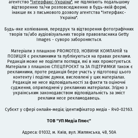
агентство
"Інтерфакс-Україна"
, не підлягають подальшому
відтворенню та/чи розповсюдженню в будь-якій формі,
інакше як з письмового дозволу агентства "Інтерфакс-
Україна".
Будь-яке копіювання, передрук та відтворення фотографічних
творів та/або аудіовізуальних творів правовласника Getty
Images - суворо забороняється.
Матеріали з плашкою PROMOTED, НОВИНИ КОМПАНІЙ та
ПОЗИЦІЯ є рекламними та публікуються на правах реклами.
Редакція може не поділяти погляди, які в них промотуються.
Матеріали з плашкою СПЕЦПРОЄКТ та ЗА ПІДТРИМКИ також є
рекламними, проте редакція бере участь у підготовці цього
контенту і поділяє думки, висловлені у цих матеріалах.
Редакція не несе відповідальності за факти та оціночні
судження, оприлюднені у рекламних матеріалах. Згідно з
українським законодавством відповідальність за зміст
реклами несе рекламодавець.
Cубєкт у сфері онлайн-медіа; ідентифікатор медіа - R40-02163.
ТОВ "УП Медіа Плюс"
Адреса: 01032, м. Київ, вул. Жилянська, 48, 50А