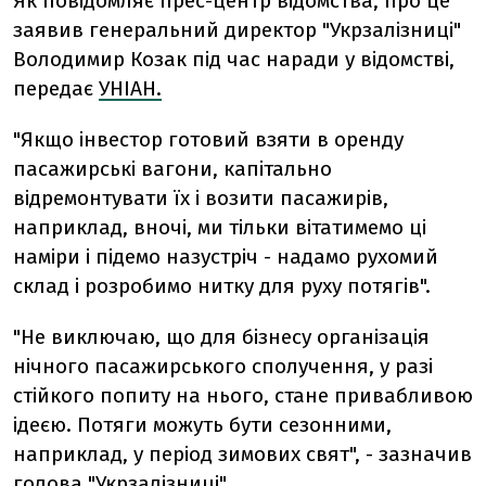
Як повідомляє прес-центр відомства, про це
заявив генеральний директор "Укрзалізниці"
Володимир Козак під час наради у відомстві,
передає
УНІАН.
"Якщо інвестор готовий взяти в оренду
пасажирські вагони, капітально
відремонтувати їх і возити пасажирів,
наприклад, вночі, ми тільки вітатимемо ці
наміри і підемо назустріч - надамо рухомий
склад і розробимо нитку для руху потягів".
"Не виключаю, що для бізнесу організація
нічного пасажирського сполучення, у разі
стійкого попиту на нього, стане привабливою
ідеєю. Потяги можуть бути сезонними,
наприклад, у період зимових свят", - зазначив
голова "Укрзалізниці".