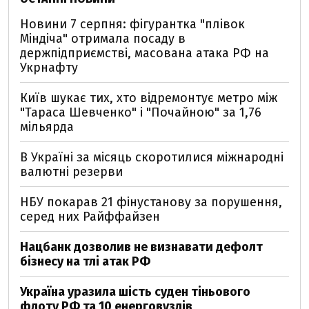
Новини 7 серпня: фігурантка "плівок
Міндіча" отримала посаду в
держпідприємстві, масована атака РФ на
Укрнафту
Київ шукає тих, хто відремонтує метро між
"Тараса Шевченко" і "Почайною" за 1,76
мільярда
В Україні за місяць скоротилися міжнародні
валютні резерви
НБУ покарав 21 фінустанову за порушення,
серед них Райффайзен
Нацбанк дозволив не визнавати дефолт
бізнесу на тлі атак РФ
Україна уразила шість суден тіньового
флоту РФ та 10 енерговузлів