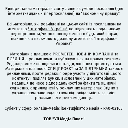
Використання матеріалів сайту лише за умови посилання (для
інтернет-видань - гіперпосилання) на "Економічну правду".
Всі матеріали, які розміщені на цьому сайті із посиланням на
агентство
"Інтерфакс-Україна"
, не підлягають подальшому
відтворенню та/чи розповсюдженню в будь-якій формі,
інакше як з письмового дозволу агентства "Інтерфакс-
Україна".
Матеріали з плашкою PROMOTED, НОВИНИ КОМПАНІЙ та
ПОЗИЦІЯ є рекламними та публікуються на правах реклами.
Редакція може не поділяти погляди, які в них промотуються.
Матеріали з плашкою СПЕЦПРОЄКТ та ЗА ПІДТРИМКИ також є
рекламними, проте редакція бере участь у підготовці цього
контенту і поділяє думки, висловлені у цих матеріалах.
Редакція не несе відповідальності за факти та оціночні
судження, оприлюднені у рекламних матеріалах. Згідно з
українським законодавством відповідальність за зміст
реклами несе рекламодавець.
Cубєкт у сфері онлайн-медіа; ідентифікатор медіа - R40-02163.
ТОВ "УП Медіа Плюс"