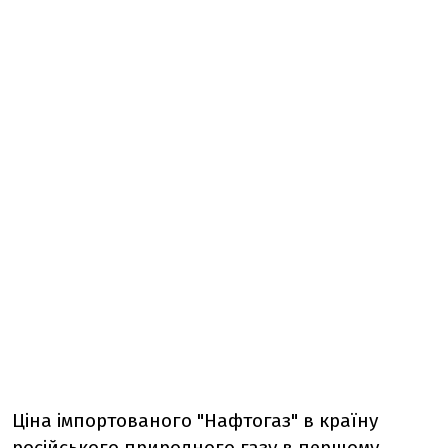
Ціна імпортованого "Нафтогаз" в країну
російського природного газу в першому