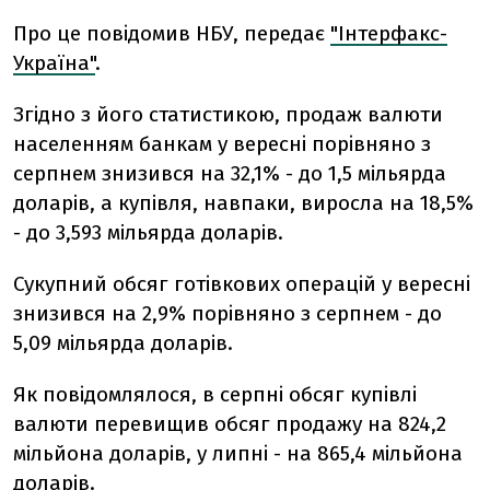
Про це повiдомив НБУ, передає
"Інтерфакс-
Україна"
.
Згiдно з його статистикою, продаж валюти
населенням банкам у вереснi порiвняно з
серпнем знизився на 32,1% - до 1,5 мільярда
доларів, а купівля, навпаки, виросла на 18,5%
- до 3,593 мільярда доларів.
Сукупний обсяг готiвкових операцiй у вереснi
знизився на 2,9% порiвняно з серпнем - до
5,09 мільярда доларів.
Як повiдомлялося, в серпнi обсяг купiвлi
валюти перевищив обсяг продажу на 824,2
мільйона доларів, у липнi - на 865,4 мільйона
доларів.