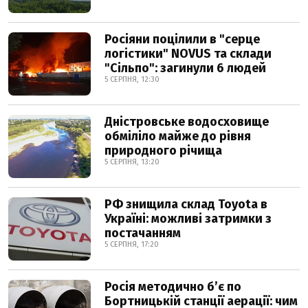
Росіяни поцілили в "серце
логістики" NOVUS та склади
"Сільпо": загинули 6 людей
5 СЕРПНЯ, 12:30
Дністровське водосховище
обміліло майже до рівня
природного річища
5 СЕРПНЯ, 13:20
РФ знищила склад Toyota в
Україні: можливі затримки з
постачанням
5 СЕРПНЯ, 17:20
Росія методично б’є по
Бортницькій станції аерації: чим