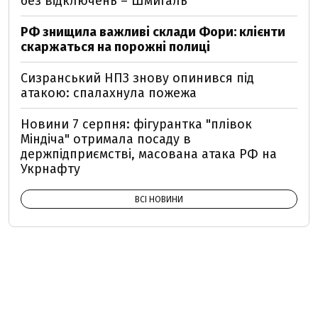
без відключень – Шмигаль
РФ знищила важливі склади Фори: клієнти
скаржаться на порожні полиці
Сизранський НПЗ знову опинився під
атакою: спалахнула пожежа
Новини 7 серпня: фігурантка "плівок
Міндіча" отримала посаду в
держпідприємстві, масована атака РФ на
Укрнафту
ВСІ НОВИНИ