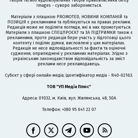
творів та/або аудіовізуальних творів правовласника Getty
Images - суворо забороняється.
Матеріали з плашкою PROMOTED, НОВИНИ КОМПАНІЙ та
ПОЗИЦІЯ є рекламними та публікуються на правах реклами.
Редакція може не поділяти погляди, які в них промотуються.
Матеріали з плашкою СПЕЦПРОЄКТ та ЗА ПІДТРИМКИ також є
рекламними, проте редакція бере участь у підготовці цього
контенту і поділяє думки, висловлені у цих матеріалах.
Редакція не несе відповідальності за факти та оціночні
судження, оприлюднені у рекламних матеріалах. Згідно з
українським законодавством відповідальність за зміст
реклами несе рекламодавець.
Cубєкт у сфері онлайн-медіа; ідентифікатор медіа - R40-02163.
ТОВ "УП Медіа Плюс"
Адреса: 01032, м. Київ, вул. Жилянська, 48, 50А
Телефон: +380 95 641 22 07