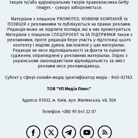
творів та/або аудіовізуальних творів правовласника Getty
Images - суворо забороняється.
Матеріали з плашкою PROMOTED, НОВИНИ КОМПАНІЙ та
ПОЗИЦІЯ є рекламними та публікуються на правах реклами.
Редакція може не поділяти погляди, які в них промотуються.
Матеріали з плашкою СПЕЦПРОЄКТ та ЗА ПІДТРИМКИ також є
рекламними, проте редакція бере участь у підготовці цього
контенту і поділяє думки, висловлені у цих матеріалах.
Редакція не несе відповідальності за факти та оціночні
судження, оприлюднені у рекламних матеріалах. Згідно з
українським законодавством відповідальність за зміст
реклами несе рекламодавець.
Cубєкт у сфері онлайн-медіа; ідентифікатор медіа - R40-02163.
ТОВ "УП Медіа Плюс"
Адреса: 01032, м. Київ, вул. Жилянська, 48, 50А
Телефон: +380 95 641 22 07