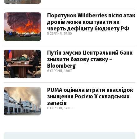
Порятунок Wildberries після атак
дронів може коштувати як
чверть дефіциту бюджету РФ
5 СЕРПНЯ, 19:50
Путін змусив Центральний банк
знизити базову ставку –
Bloomberg
6 СЕРПНЯ, 15:07
PUMA оцінила втрати внаслідок
знищення Росією її складських
запасів
6 СЕРПНЯ, 14:00