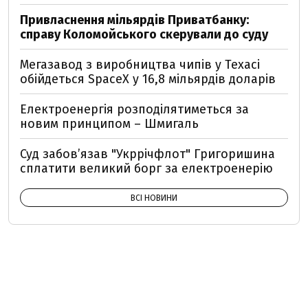
Привласнення мільярдів Приватбанку:
справу Коломойського скерували до суду
Мегазавод з виробництва чипів у Техасі
обійдеться SpaceX у 16,8 мільярдів доларів
Електроенергія розподілятиметься за
новим принципом – Шмигаль
Суд забов’язав "Укррічфлот" Григоришина
сплатити великий борг за електроенерію
ВСІ НОВИНИ