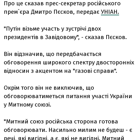
Про це сказав прес-секретар російського
прем`єра Дмитро Пєсков, передає
УНІАН.
"Путін візьме участь у зустрічі двох
президентів в Завідовому", - сказав Пєсков.
Він відзначив, що передбачається
обговорення широкого спектру двосторонніх
відносин з акцентом на "газові справи".
Окрім того він не виключив, що
обговорюватиметься питання участі України
у Митному союзі.
"Митний союз російська сторона готова
обговорювати. Насильно милим не будеш - є
речі, які вигідні, а є, які не вигідні. Митний