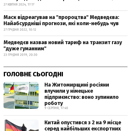
27 КВІТНЯ 2024, 17:17
Маск відреагував на "пророцтва" Медведєва:
Найабсурдніші прогнози, які коли-небудь чув
27 ГРУДНЯ 2022, 10:12
Медведєв назвав новий тариф на транзит газу
"дуже гуманним"
23 ГРУДНЯ 2019, 20:30
ГОЛОВНЕ СЬОГОДНІ
На Житомирщині росіяни
влучили у німецьке
підприємство: воно зупинило
роботу
9 СЕРПНЯ, 17:40
Китай опустився з 2 на 9 місце
серед найбільших експортних