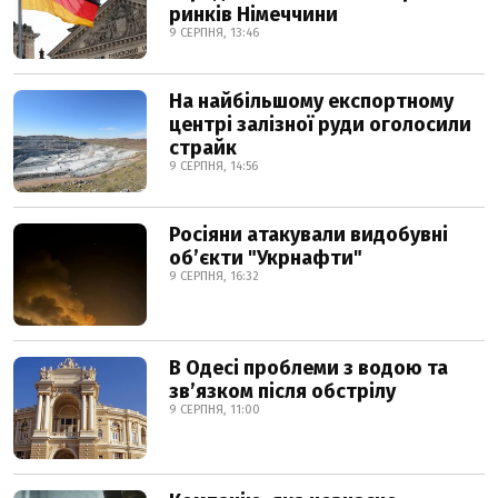
ринків Німеччини
9 СЕРПНЯ, 13:46
На найбільшому експортному
центрі залізної руди оголосили
страйк
9 СЕРПНЯ, 14:56
Росіяни атакували видобувні
обʼєкти "Укрнафти"
9 СЕРПНЯ, 16:32
В Одесі проблеми з водою та
звʼязком після обстрілу
9 СЕРПНЯ, 11:00