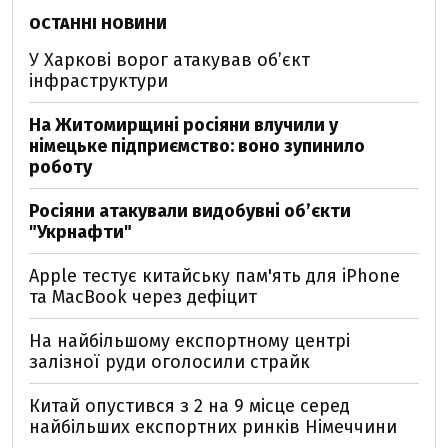
ОСТАННІ НОВИНИ
У Харкові ворог атакував обʼєкт
інфраструктури
На Житомирщині росіяни влучили у
німецьке підприємство: воно зупинило
роботу
Росіяни атакували видобувні обʼєкти
"Укрнафти"
Apple тестує китайську пам'ять для iPhone
та MacBook через дефіцит
На найбільшому експортному центрі
залізної руди оголосили страйк
Китай опустився з 2 на 9 місце серед
найбільших експортних ринків Німеччини