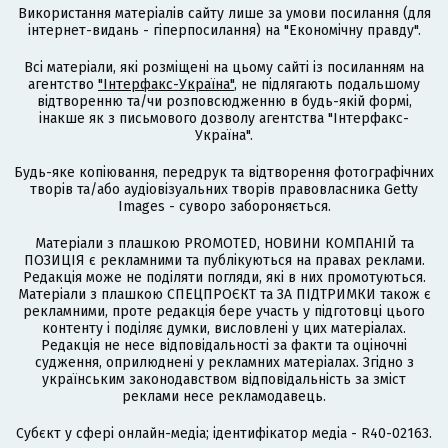
Використання матеріалів сайту лише за умови посилання (для
інтернет-видань - гіперпосилання) на "Економічну правду".
Всі матеріали, які розміщені на цьому сайті із посиланням на
агентство
"Інтерфакс-Україна"
, не підлягають подальшому
відтворенню та/чи розповсюдженню в будь-якій формі,
інакше як з письмового дозволу агентства "Інтерфакс-
Україна".
Будь-яке копіювання, передрук та відтворення фотографічних
творів та/або аудіовізуальних творів правовласника Getty
Images - суворо забороняється.
Матеріали з плашкою PROMOTED, НОВИНИ КОМПАНІЙ та
ПОЗИЦІЯ є рекламними та публікуються на правах реклами.
Редакція може не поділяти погляди, які в них промотуються.
Матеріали з плашкою СПЕЦПРОЄКТ та ЗА ПІДТРИМКИ також є
рекламними, проте редакція бере участь у підготовці цього
контенту і поділяє думки, висловлені у цих матеріалах.
Редакція не несе відповідальності за факти та оціночні
судження, оприлюднені у рекламних матеріалах. Згідно з
українським законодавством відповідальність за зміст
реклами несе рекламодавець.
Cубєкт у сфері онлайн-медіа; ідентифікатор медіа - R40-02163.