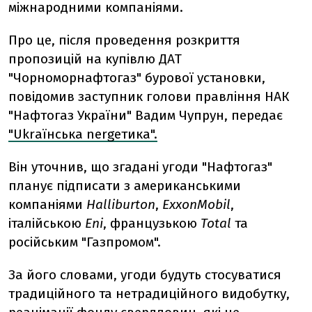
міжнародними компаніями.
Про це, після проведення розкриття
пропозицій на купівлю ДАТ
"Чорноморнафтогаз" бурової установки,
повідомив заступник голови правління НАК
"Нафтогаз України" Вадим Чупрун, передає
"Ukrаїнська nergетика".
Він уточнив, що згадані угоди "Нафтогаз"
планує підписати з американськими
компаніями
Halliburton
,
ExxonMobil
,
італійською
Eni
, французькою
Total
та
російським "Газпромом".
За його словами, угоди будуть стосуватися
традиційного та нетрадиційного видобутку,