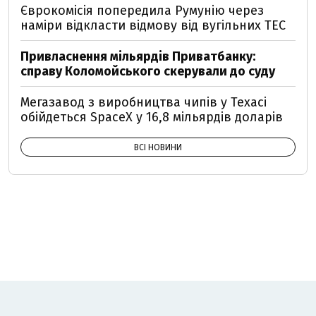
Єврокомісія попередила Румунію через
наміри відкласти відмову від вугільних ТЕС
Привласнення мільярдів Приватбанку:
справу Коломойського скерували до суду
Мегазавод з виробництва чипів у Техасі
обійдеться SpaceX у 16,8 мільярдів доларів
ВСІ НОВИНИ