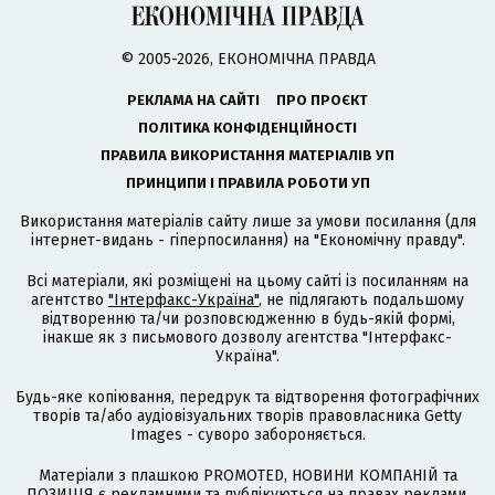
© 2005-2026, ЕКОНОМІЧНА ПРАВДА
РЕКЛАМА НА САЙТІ
ПРО ПРОЄКТ
ПОЛІТИКА КОНФІДЕНЦІЙНОСТІ
ПРАВИЛА ВИКОРИСТАННЯ МАТЕРІАЛІВ УП
ПРИНЦИПИ І ПРАВИЛА РОБОТИ УП
Використання матеріалів сайту лише за умови посилання (для
інтернет-видань - гіперпосилання) на "Економічну правду".
Всі матеріали, які розміщені на цьому сайті із посиланням на
агентство
"Інтерфакс-Україна"
, не підлягають подальшому
відтворенню та/чи розповсюдженню в будь-якій формі,
інакше як з письмового дозволу агентства "Інтерфакс-
Україна".
Будь-яке копіювання, передрук та відтворення фотографічних
творів та/або аудіовізуальних творів правовласника Getty
Images - суворо забороняється.
Матеріали з плашкою PROMOTED, НОВИНИ КОМПАНІЙ та
ПОЗИЦІЯ є рекламними та публікуються на правах реклами.