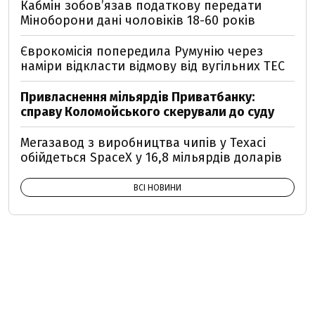
Кабмін зобовʼязав податкову передати
Міноборони дані чоловіків 18-60 років
Єврокомісія попередила Румунію через
наміри відкласти відмову від вугільних ТЕС
Привласнення мільярдів Приватбанку:
справу Коломойського скерували до суду
Мегазавод з виробництва чипів у Техасі
обійдеться SpaceX у 16,8 мільярдів доларів
ВСІ НОВИНИ