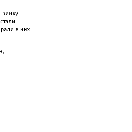
а ринку
 стали
брали в них
н,