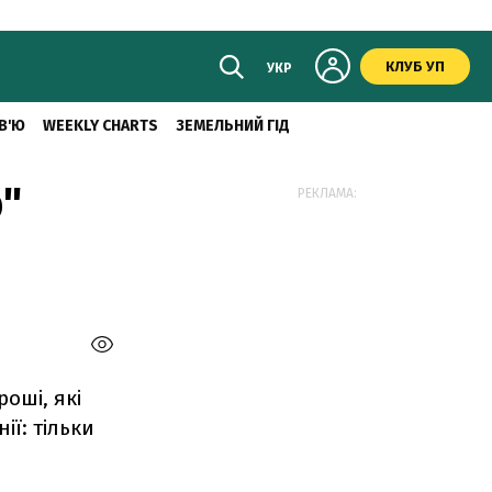
КЛУБ УП
УКР
В'Ю
WEEKLY CHARTS
ЗЕМЕЛЬНИЙ ГІД
"
РЕКЛАМА:
оші, які
ії: тільки