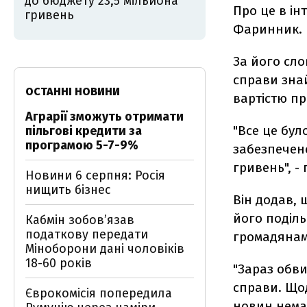
до бюджету 23,5 мільйона
Про це в ін
гривень
Фаринник.
За його сло
справи зна
ОСТАННІ НОВИНИ
вартістю пр
Аграрії зможуть отримати
"Все це бул
пільгові кредити за
програмою 5-7-9%
забезпечен
гривень", -
Новини 6 серпня: Росія
нищить бізнес
Він додав,
його поділь
Кабмін зобовʼязав
податкову передати
громадянам
Міноборони дані чоловіків
18-60 років
"Зараз обв
справи. Що
Єврокомісія попередила
новин нема