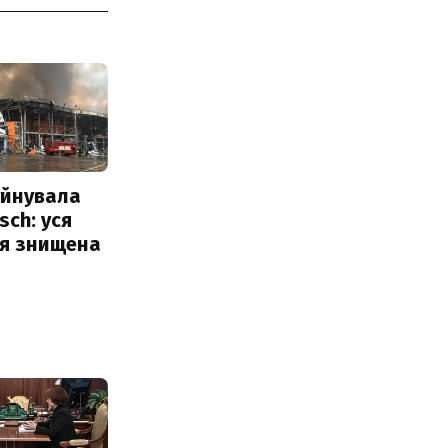
уйнувала
sch: уся
ія знищена