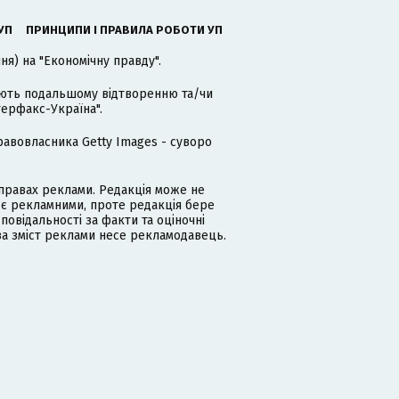
УП
ПРИНЦИПИ І ПРАВИЛА РОБОТИ УП
я) на "Економічну правду".
гають подальшому відтворенню та/чи
терфакс-Україна".
равовласника Getty Images - суворо
равах реклами. Редакція може не
 є рекламними, проте редакція бере
дповідальності за факти та оціночні
за зміст реклами несе рекламодавець.