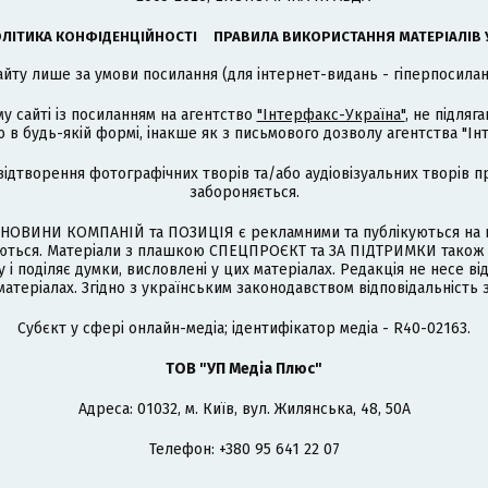
ЛІТИКА КОНФІДЕНЦІЙНОСТІ
ПРАВИЛА ВИКОРИСТАННЯ МАТЕРІАЛІВ 
айту лише за умови посилання (для інтернет-видань - гіперпосиланн
му сайті із посиланням на агентство
"Інтерфакс-Україна"
, не підля
 будь-якій формі, інакше як з письмового дозволу агентства "Ін
відтворення фотографічних творів та/або аудіовізуальних творів п
забороняється.
НОВИНИ КОМПАНІЙ та ПОЗИЦІЯ є рекламними та публікуються на п
туються. Матеріали з плашкою СПЕЦПРОЄКТ та ЗА ПІДТРИМКИ також
 і поділяє думки, висловлені у цих матеріалах. Редакція не несе ві
атеріалах. Згідно з українським законодавством відповідальність 
Cубєкт у сфері онлайн-медіа; ідентифікатор медіа - R40-02163.
ТОВ "УП Медіа Плюс"
Адреса: 01032, м. Київ, вул. Жилянська, 48, 50А
Телефон: +380 95 641 22 07