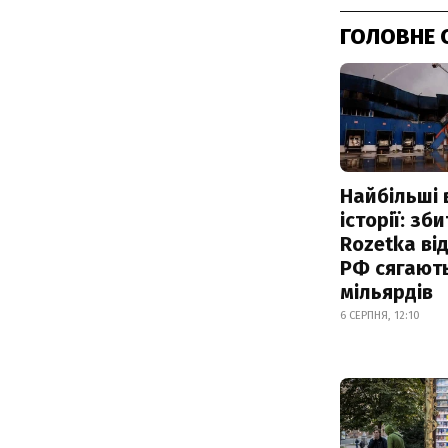
ГОЛОВНЕ 
Найбільші 
історії: зб
Rozetka від
РФ сягают
мільярдів
6 СЕРПНЯ, 12:10