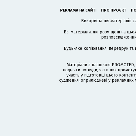
РЕКЛАМА НА САЙТІ
ПРО ПРОЄКТ
ПО
Використання матеріалів с
Всі матеріали, які розміщені на цьо
розповсюдженню в
Будь-яке копіювання, передрук та 
Матеріали з плашкою PROMOTED, 
поділяти погляди, які в них промо
участь у підготовці цього контенту
судження, оприлюднені у рекламних м