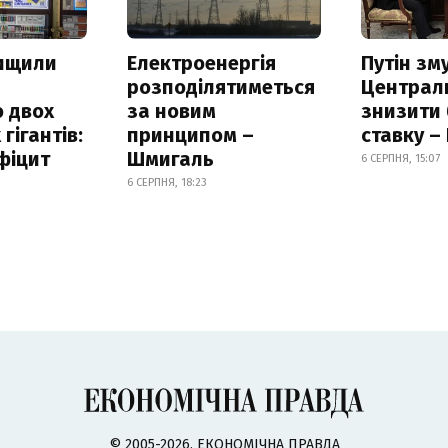
нищили
Електроенергія
Путін зм
розподілятиметься
Централ
 двох
за новим
знизити
гігантів:
принципом –
ставку –
фіцит
Шмигаль
6 СЕРПНЯ, 15:07
6 СЕРПНЯ, 18:23
© 2005-2026, ЕКОНОМІЧНА ПРАВДА