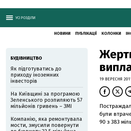
УСІ РОЗДІЛИ
НОВИНИ
ПУБЛІКАЦІЇ
КОЛОНКИ
ІН
Жертв
БУДІВНИЦТВО
випла
Як підготуватись до
приходу іноземних
19 ВЕРЕСНЯ 2011
інвесторів
На Київщині за програмою
Зеленського розпиляють 57
Постраждалі
мільйонів гривень – ЗМІ
були втраче
Компанію, яка ремонтувала
90 з 383 мі
мости, змусили повернути