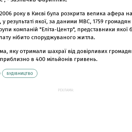
2006 року в Києві була розкрита велика афера н
, у результаті якої, за даними МВС, 1759 громадян
упи компаній "Еліта-Центр", представники якої 
лату нібито споруджуваного житла.
ма, яку отримали шахраї від довірливих громадя
приблизно в 400 мільйонів гривень.
БУДІВНИЦТВО
РЕКЛАМА: