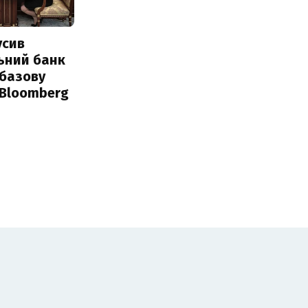
усив
ьний банк
 базову
 Bloomberg