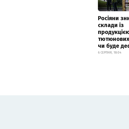
Росіяни з
склади із
продукцією
тютюнових 
чи буде де
6 СЕРПНЯ, 18:04