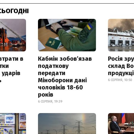
СЬОГОДНІ
втрати в
Кабмін зобовʼязав
Росія зр
итки
податкову
склад Bo
 ударів
передати
продукц
ь
Міноборони дані
6 СЕРПНЯ, 10:50
чоловіків 18-60
років
6 СЕРПНЯ, 19:39