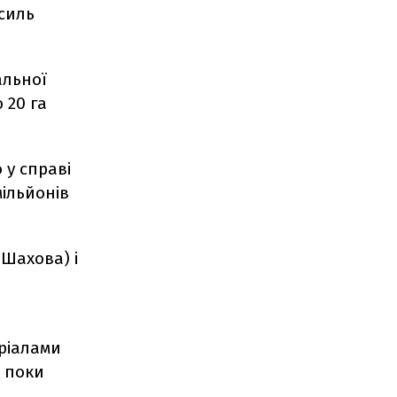
силь
альної
 20 га
 у справі
ільйонів
Шахова) і
ріалами
- поки