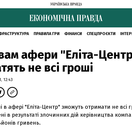
ФРАСТРУКТУРА
ПРАВИЛА ГРИ
ФІНАНСИ
СПЕЦПРОЄКТИ
ІНТЕР
ам афери "Еліта-Центр
тять не всі гроші
, 12:43
 в афері "Еліта-Центр" зможуть отримати не всі гр
ні в результаті злочинних дій керівництва компан
льйонів гривень.