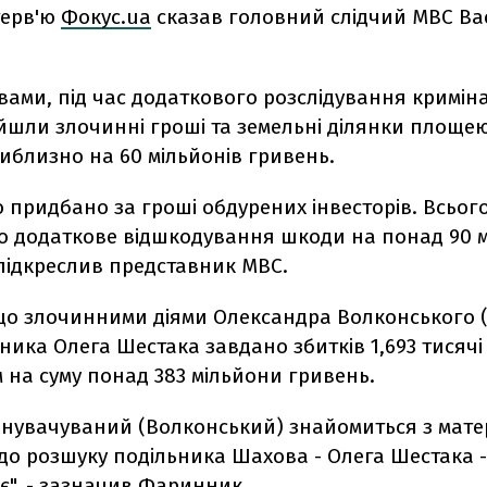
терв'ю
Фокус.ua
сказав головний слідчий МВС Ва
вами, під час додаткового розслідування кримін
йшли злочинні гроші та земельні ділянки площею
иблизно на 60 мільйонів гривень.
о придбано за гроші обдурених інвесторів. Всього
о додаткове відшкодування шкоди на понад 90 м
 підкреслив представник МВС.
 що злочинними діями Олександра Волконського (
ника Олега Шестака завдано збитків 1,693 тисячі
 на суму понад 383 мільйони гривень.
инувачуваний (Волконський) знайомиться з мате
до розшуку подільника Шахова - Олега Шестака 
є", - зазначив Фаринник.