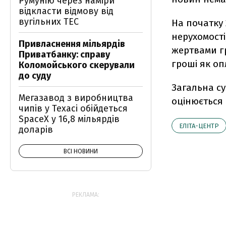
Румунію через наміри
відкласти відмову від
вугільних ТЕС
На початку 
нерухомості
Привласнення мільярдів
жертвами гр
Приватбанку: справу
гроші як оп
Коломойського скерували
до суду
Загальна су
Мегазавод з виробництва
оцінюється 
чипів у Техасі обійдеться
SpaceX у 16,8 мільярдів
ЕЛІТА-ЦЕНТР
доларів
ВСІ НОВИНИ
РЕКЛАМА: