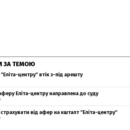
И ЗА ТЕМОЮ
"Еліта-центру" втік з-під арешту
аферу Еліта-центру направлена до суду
1
 страхувати від афер на кшталт "Еліта-центру"
7