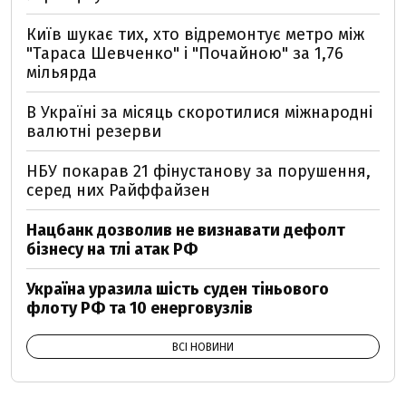
Київ шукає тих, хто відремонтує метро між
"Тараса Шевченко" і "Почайною" за 1,76
мільярда
В Україні за місяць скоротилися міжнародні
валютні резерви
НБУ покарав 21 фінустанову за порушення,
серед них Райффайзен
Нацбанк дозволив не визнавати дефолт
бізнесу на тлі атак РФ
Україна уразила шість суден тіньового
флоту РФ та 10 енерговузлів
ВСІ НОВИНИ