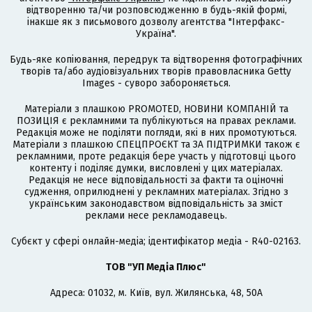
відтворенню та/чи розповсюдженню в будь-якій формі,
інакше як з письмового дозволу агентства "Інтерфакс-
Україна".
Будь-яке копіювання, передрук та відтворення фотографічних
творів та/або аудіовізуальних творів правовласника Getty
Images - суворо забороняється.
Матеріали з плашкою PROMOTED, НОВИНИ КОМПАНІЙ та
ПОЗИЦІЯ є рекламними та публікуються на правах реклами.
Редакція може не поділяти погляди, які в них промотуються.
Матеріали з плашкою СПЕЦПРОЄКТ та ЗА ПІДТРИМКИ також є
рекламними, проте редакція бере участь у підготовці цього
контенту і поділяє думки, висловлені у цих матеріалах.
Редакція не несе відповідальності за факти та оціночні
судження, оприлюднені у рекламних матеріалах. Згідно з
українським законодавством відповідальність за зміст
реклами несе рекламодавець.
Cубєкт у сфері онлайн-медіа; ідентифікатор медіа - R40-02163.
ТОВ "УП Медіа Плюс"
Адреса: 01032, м. Київ, вул. Жилянська, 48, 50А