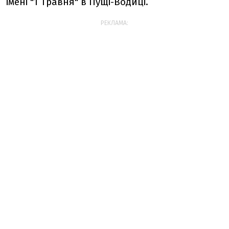
імені "1 Травня" в Пущі-Водиці.
РЕКЛАМА: