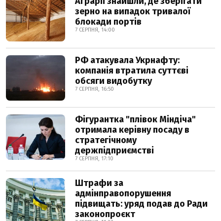
Аграрії знайшли, де зберігати
зерно на випадок тривалої
блокади портів
7 СЕРПНЯ, 14:00
РФ атакувала Укрнафту:
компанія втратила суттєві
обсяги видобутку
7 СЕРПНЯ, 16:50
Фігурантка "плівок Міндіча"
отримала керівну посаду в
стратегічному
держпідприємстві
7 СЕРПНЯ, 17:10
Штрафи за
адмінправопорушення
підвищать: уряд подав до Ради
законопроєкт