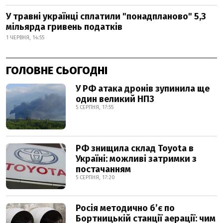
У травні українці сплатили "понадпланово" 5,3
мільярда гривень податків
1 ЧЕРВНЯ, 14:55
ГОЛОВНЕ СЬОГОДНІ
У РФ атака дронів зупинила ще
один великий НПЗ
5 СЕРПНЯ, 17:55
РФ знищила склад Toyota в
Україні: можливі затримки з
постачанням
5 СЕРПНЯ, 17:20
Росія методично б’є по
Бортницькій станції аерації: чим