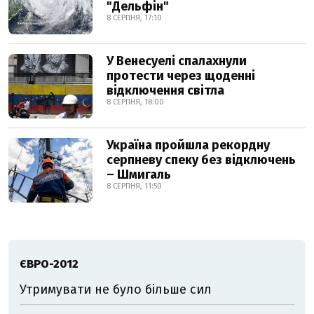
"Дельфін"
8 СЕРПНЯ, 17:10
У Венесуелі спалахнули
протести через щоденні
відключення світла
8 СЕРПНЯ, 18:00
Україна пройшла рекордну
серпневу спеку без відключень
– Шмигаль
8 СЕРПНЯ, 11:50
ЄВРО-2012
Утримувати не було більше сил