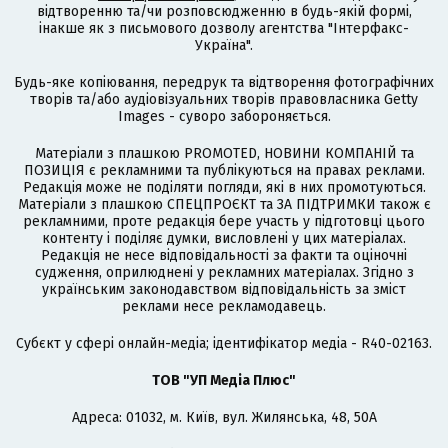
відтворенню та/чи розповсюдженню в будь-якій формі,
інакше як з письмового дозволу агентства "Інтерфакс-
Україна".
Будь-яке копіювання, передрук та відтворення фотографічних
творів та/або аудіовізуальних творів правовласника Getty
Images - суворо забороняється.
Матеріали з плашкою PROMOTED, НОВИНИ КОМПАНІЙ та
ПОЗИЦІЯ є рекламними та публікуються на правах реклами.
Редакція може не поділяти погляди, які в них промотуються.
Матеріали з плашкою СПЕЦПРОЄКТ та ЗА ПІДТРИМКИ також є
рекламними, проте редакція бере участь у підготовці цього
контенту і поділяє думки, висловлені у цих матеріалах.
Редакція не несе відповідальності за факти та оціночні
судження, оприлюднені у рекламних матеріалах. Згідно з
українським законодавством відповідальність за зміст
реклами несе рекламодавець.
Cубєкт у сфері онлайн-медіа; ідентифікатор медіа - R40-02163.
ТОВ "УП Медіа Плюс"
Адреса: 01032, м. Київ, вул. Жилянська, 48, 50А