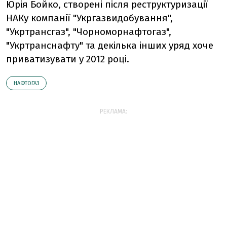
Юрія Бойко, створені після реструктуризації
НАКу компанії "Укргазвидобування",
"Укртрансгаз", "Чорноморнафтогаз",
"Укртранснафту" та декілька інших уряд хоче
приватизувати у 2012 році.
НАФТОГАЗ
РЕКЛАМА: