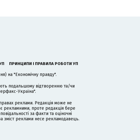
УП
ПРИНЦИПИ І ПРАВИЛА РОБОТИ УП
я) на "Економічну правду".
гають подальшому відтворенню та/чи
терфакс-Україна".
равах реклами. Редакція може не
 є рекламними, проте редакція бере
дповідальності за факти та оціночні
за зміст реклами несе рекламодавець.