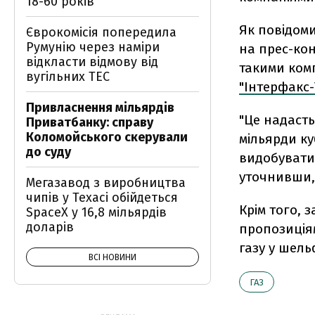
18-60 років
Як повiдоми
Єврокомісія попередила
Румунію через наміри
на прес-кон
відкласти відмову від
такими ком
вугільних ТЕС
"Інтерфакс-
Привласнення мільярдів
"Це надасть
Приватбанку: справу
Коломойського скерували
мiльярди ку
до суду
видобуватим
уточнивши, 
Мегазавод з виробництва
чипів у Техасі обійдеться
Крiм того, 
SpaceX у 16,8 мільярдів
доларів
пропозицiя
газу у шель
ВСІ НОВИНИ
ГАЗ