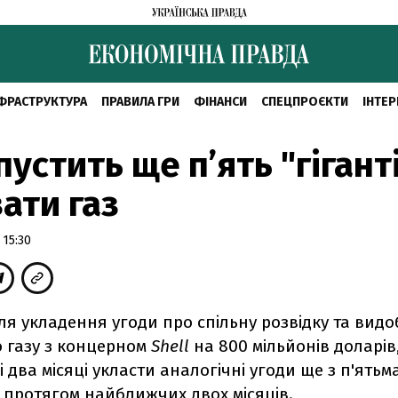
ФРАСТРУКТУРА
ПРАВИЛА ГРИ
ФІНАНСИ
СПЕЦПРОЄКТИ
ІНТЕР
пустить ще п’ять "гігант
ати газ
 15:30
сля укладення угоди про спiльну розвiдку та видо
 газу з концерном
Shell
на 800 мільйонів доларів
 два мiсяцi укласти аналогiчнi угоди ще з п'ятьм
 протягом найближчих двох мiсяцiв.