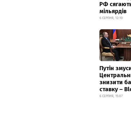
РФ сягают
мільярдів
6 СЕРПНЯ, 12:10
Путін змус
Центральн
знизити б
ставку – B
6 СЕРПНЯ, 15:07