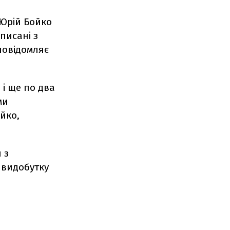
 Юрiй Бойко
писанi з
 повідомляє
 i ще по два
ми
ойко,
 з
 видобутку