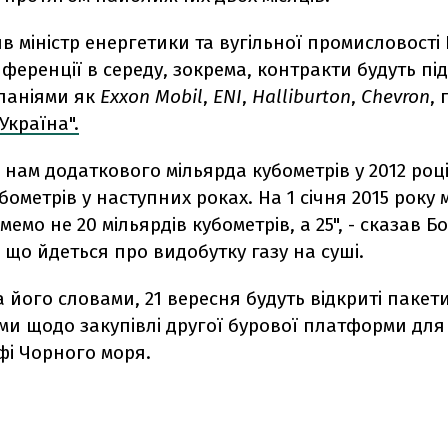
в мiнiстр енергетики та вугiльної промисловостi
ференцiї в середу, зокрема, контракти будуть пiд
панiями як
Exxon Mobil
,
ENI
,
Halliburton
,
Сhevron
,
Україна".
 нам додаткового мiльярда кубометрiв у 2012 роцi
бометрiв у наступних роках. На 1 сiчня 2015 року 
емо не 20 мільярдів кубометрів, а 25", - сказав Б
що йдеться про видобутку газу на сушi.
за його словами, 21 вересня будуть вiдкритi пакети
ми щодо закупiвлi другої бурової платформи для
фi Чорного моря.