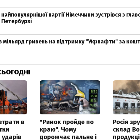
 найпопулярнішої партії Німеччини зустрівся з гла
у Петербурзі
в мільярд гривень на підтримку "Укрнафти" за кошт
СЬОГОДНІ
втрати в
"Ринок пройде по
Росія зр
итки
краю". Чому
склад Bo
 ударів
дорожчає пальне і
продукц