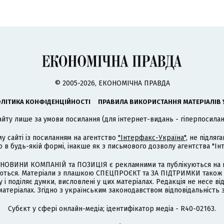
© 2005-2026, ЕКОНОМІЧНА ПРАВДА
ЛІТИКА КОНФІДЕНЦІЙНОСТІ
ПРАВИЛА ВИКОРИСТАННЯ МАТЕРІАЛІВ 
айту лише за умови посилання (для інтернет-видань - гіперпосиланн
му сайті із посиланням на агентство
"Інтерфакс-Україна"
, не підля
 будь-якій формі, інакше як з письмового дозволу агентства "Ін
НОВИНИ КОМПАНІЙ та ПОЗИЦІЯ є рекламними та публікуються на п
туються. Матеріали з плашкою СПЕЦПРОЄКТ та ЗА ПІДТРИМКИ також
 і поділяє думки, висловлені у цих матеріалах. Редакція не несе ві
атеріалах. Згідно з українським законодавством відповідальність 
Cубєкт у сфері онлайн-медіа; ідентифікатор медіа - R40-02163.