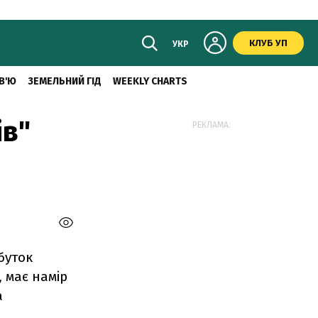
КЛУБ УП
УКР
В'Ю
ЗЕМЕЛЬНИЙ ГІД
WEEKLY CHARTS
ів"
РЕКЛАМА:
буток
, має намiр
а