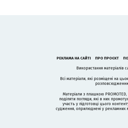
РЕКЛАМА НА САЙТІ
ПРО ПРОЄКТ
ПО
Використання матеріалів с
Всі матеріали, які розміщені на цьо
розповсюдженню в
Матеріали з плашкою PROMOTED, 
поділяти погляди, які в них промо
участь у підготовці цього контенту
судження, оприлюднені у рекламних м