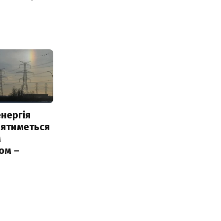
нергія
лятиметься
м
ом –
ь