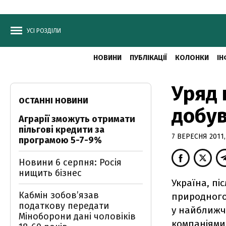
УСІ РОЗДІЛИ
НОВИНИ
ПУБЛІКАЦІЇ
КОЛОНКИ
ІН
Уряд 
ОСТАННІ НОВИНИ
добув
Аграрії зможуть отримати
пільгові кредити за
7 ВЕРЕСНЯ 2011,
програмою 5-7-9%
Новини 6 серпня: Росія
нищить бізнес
Україна, пi
Кабмін зобовʼязав
природного
податкову передати
у найближчi
Міноборони дані чоловіків
компанiями