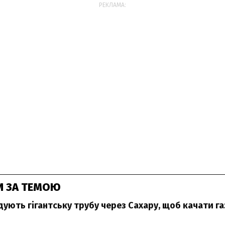
РЕКЛАМА:
И ЗА ТЕМОЮ
ують гігантську трубу через Сахару, щоб качати га