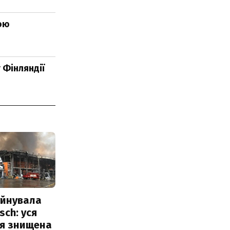
вою
 Фінляндії
уйнувала
sch: уся
ія знищена