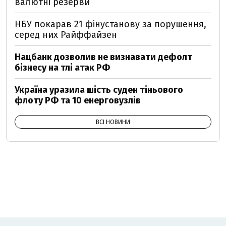
валютні резерви
НБУ покарав 21 фінустанову за порушення,
серед них Райффайзен
Нацбанк дозволив не визнавати дефолт
бізнесу на тлі атак РФ
Україна уразила шість суден тіньового
флоту РФ та 10 енерговузлів
ВСІ НОВИНИ