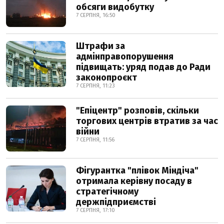
обсяги видобутку
7 СЕРПНЯ, 16:50
Штрафи за
адмінправопорушення
підвищать: уряд подав до Ради
законопроєкт
7 СЕРПНЯ, 11:23
"Епіцентр" розповів, скільки
торгових центрів втратив за час
війни
7 СЕРПНЯ, 11:56
Фігурантка "плівок Міндіча"
отримала керівну посаду в
стратегічному
держпідприємстві
7 СЕРПНЯ, 17:10