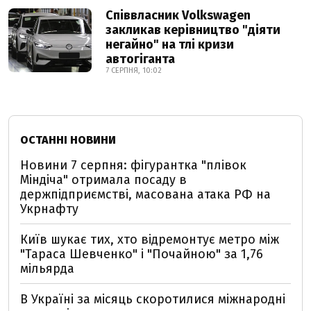
Співвласник Volkswagen
закликав керівництво "діяти
негайно" на тлі кризи
автогіганта
7 СЕРПНЯ, 10:02
ОСТАННІ НОВИНИ
Новини 7 серпня: фігурантка "плівок
Міндіча" отримала посаду в
держпідприємстві, масована атака РФ на
Укрнафту
Київ шукає тих, хто відремонтує метро між
"Тараса Шевченко" і "Почайною" за 1,76
мільярда
В Україні за місяць скоротилися міжнародні