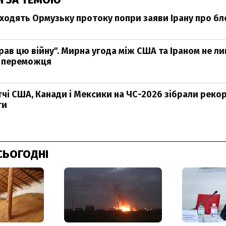
ходять Ормузьку протоку попри заяви Ірану про б
рав цю війну". Мирна угода між США та Іраном не л
о переможця
тчі США, Канади і Мексики на ЧС-2026 зібрали реко
ги
СЬОГОДНІ