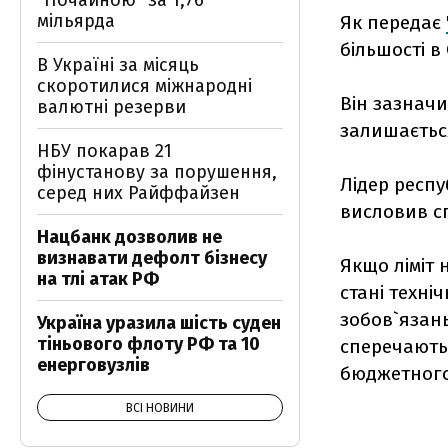
"Почайною" за 1,76
мільярда
Як передає
більшості в 
В Україні за місяць
скоротилися міжнародні
Він зазначи
валютні резерви
залишаєтьс
НБУ покарав 21
фінустанову за порушення,
Лідер респу
серед них Райффайзен
висловив сп
Нацбанк дозволив не
визнавати дефолт бізнесу
Якщо ліміт 
на тлі атак РФ
стані техні
зобов`язань
Україна уразила шість суден
тіньового флоту РФ та 10
сперечаютьс
енерговузлів
бюджетного
ВСІ НОВИНИ