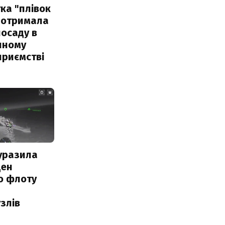
ка "плівок
 отримала
посаду в
чному
приємстві
уразила
ден
о флоту
злів