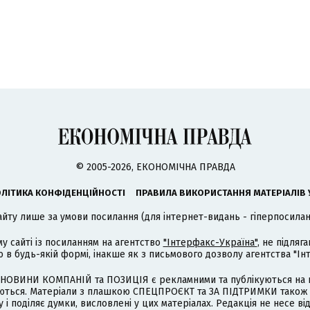
© 2005-2026, ЕКОНОМІЧНА ПРАВДА
ЛІТИКА КОНФІДЕНЦІЙНОСТІ
ПРАВИЛА ВИКОРИСТАННЯ МАТЕРІАЛІВ 
айту лише за умови посилання (для інтернет-видань - гіперпосиланн
му сайті із посиланням на агентство
"Інтерфакс-Україна"
, не підля
 будь-якій формі, інакше як з письмового дозволу агентства "Ін
НОВИНИ КОМПАНІЙ та ПОЗИЦІЯ є рекламними та публікуються на п
туються. Матеріали з плашкою СПЕЦПРОЄКТ та ЗА ПІДТРИМКИ також
 і поділяє думки, висловлені у цих матеріалах. Редакція не несе ві