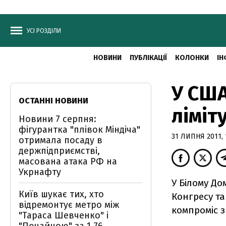
УСІ РОЗДІЛИ
НОВИНИ
ПУБЛІКАЦІЇ
КОЛОНКИ
ІН
У США
ОСТАННІ НОВИНИ
ліміт
Новини 7 серпня:
фігурантка "плівок Міндіча"
31 ЛИПНЯ 2011, 
отримала посаду в
держпідприємстві,
масована атака РФ на
Укрнафту
У Білому До
Київ шукає тих, хто
Конгресу т
відремонтує метро між
компроміс з
"Тараса Шевченко" і