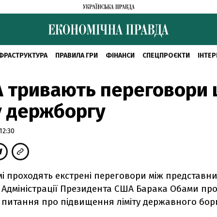
ФРАСТРУКТУРА
ПРАВИЛА ГРИ
ФІНАНСИ
СПЕЦПРОЄКТИ
ІНТЕР
 тривають переговори
у держборгу
12:30
мі проходять екстрені переговори між представн
а Адміністрації Президента США Барака Обами п
 питання про підвищення ліміту державного борг