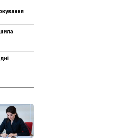
локування
ишила
рдні