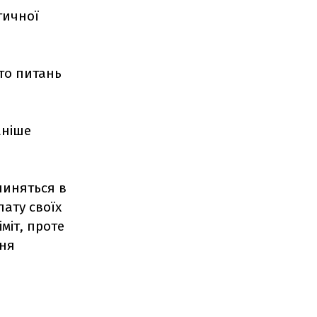
тичної
ато питань
аніше
пиняться в
лату своїх
міт, проте
ння