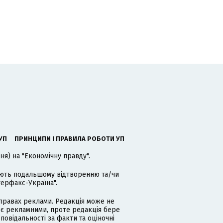
УП
ПРИНЦИПИ І ПРАВИЛА РОБОТИ УП
я) на "Економічну правду".
гають подальшому відтворенню та/чи
терфакс-Україна".
равах реклами. Редакція може не
 є рекламними, проте редакція бере
дповідальності за факти та оціночні