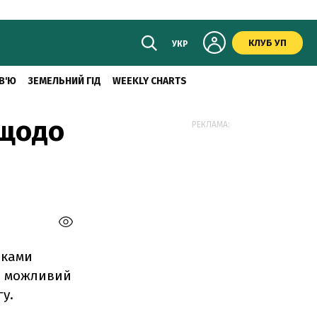
КЛУБ УП
УКР
В'Ю
ЗЕМЕЛЬНИЙ ГІД
WEEKLY CHARTS
 щодо
РЕКЛАМА:
иками
ро можливий
у.