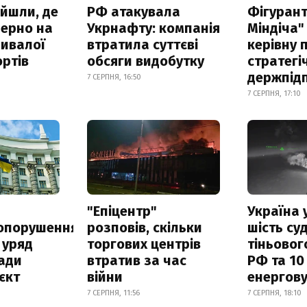
айшли, де
РФ атакувала
Фігурант
зерно на
Укрнафту: компанія
Міндіча"
ривалої
втратила суттєві
керівну 
ртів
обсяги видобутку
стратегі
держпід
7 СЕРПНЯ, 16:50
7 СЕРПНЯ, 17:10
а
"Епіцентр"
Україна 
опорушення
розповів, скільки
шість су
 уряд
торгових центрів
тіньовог
ади
втратив за час
РФ та 10
єкт
війни
енергову
7 СЕРПНЯ, 11:56
7 СЕРПНЯ, 18:10