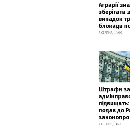
Аграрії зн
зберігати 
випадок т
блокади по
7 СЕРПНЯ, 14:00
Штрафи з
адмінправ
підвищать:
подав до Р
законопро
7 СЕРПНЯ, 11:23