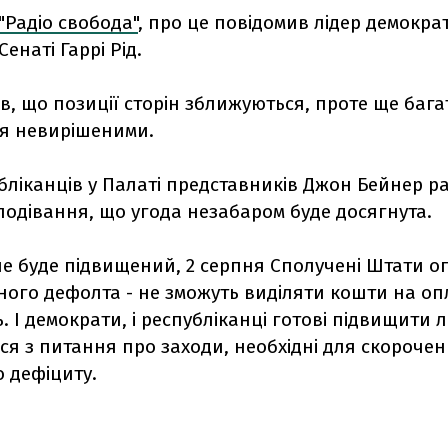
"Радіо свобода"
, про це повідомив лідер демокра
Сенаті Гаррі Рід.
в, що позиції сторін зближуються, проте ще баг
я невирішеними.
бліканців у Палаті представників Джон Бейнер р
одівання, що угода незабаром буде досягнута.
не буде підвищений, 2 серпня Сполучені Штати о
чного дефолта - не зможуть виділяти кошти на оп
. І демократи, і республіканці готові підвищити лі
я з питання про заходи, необхідні для скороче
 дефіциту.