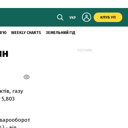
КЛУБ УП
УКР
В'Ю
WEEKLY CHARTS
ЗЕМЕЛЬНИЙ ГІД
ин
РЕКЛАМА:
тів, газу
 5,803
оварооборот
) - від