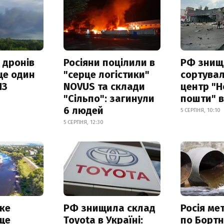
 дронів
Росіяни поцілили в
РФ знищ
ще один
"серце логістики"
сортува
ПЗ
NOVUS та склади
центр "Н
"Сільпо": загинули
пошти" в
6 людей
5 СЕРПНЯ, 10:10
5 СЕРПНЯ, 12:30
ке
РФ знищила склад
Росія ме
ще
Toyota в Україні:
по Бортн