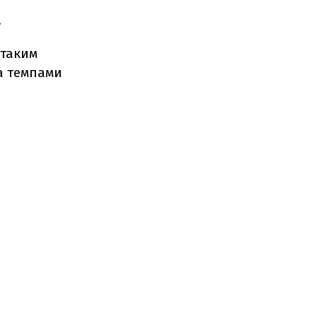
.
 таким
за темпами