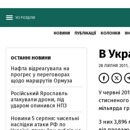
УСІ РОЗДІЛИ
НОВИНИ
ПУБЛІКАЦІЇ
КОЛОНКИ
ІН
В Укр
ОСТАННІ НОВИНИ
28 ЛИПНЯ 2011, 
Нафта відреагувала на
прогрес у переговорах
щодо маршрутів Ормуза
У червні 20
Російський Ярославль
атакували дрони, під
стисненого 
ударом опинився НПЗ
мільярда гр
Новини 5 серпня: чисельні
З них 3,896
наслідки атаки РФ по
від продажу