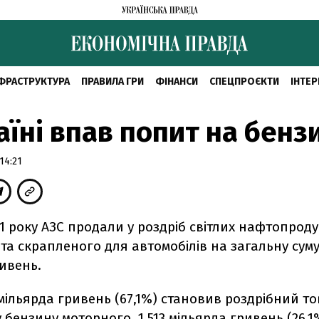
ФРАСТРУКТУРА
ПРАВИЛА ГРИ
ФІНАНСИ
СПЕЦПРОЄКТИ
ІНТЕР
аїні впав попит на бенз
14:21
11 року АЗС продали у роздріб світлих нафтопродук
та скрапленого для автомобілів на загальну суму
ивень.
 мільярда гривень (67,1%) становив роздрібний т
 бензину моторного, 1,513 мільярда гривень (26,1%