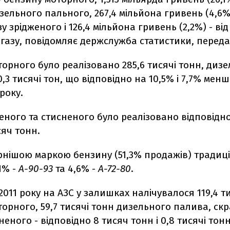
ельного пального, 267,4 мільйона гривень (4,6%)
у зрідженого і 126,4 мільйона гривень (2,2%) - ві
 газу, повідомляє держслужба статистики, перед
орного було реалізовано 285,6 тисячі тонн, диз
0,3 тисячі тон, що відповідно на 10,5% і 7,7% менш
року.
еного та стисненого було реалізовано відповідно 
сяч тонн.
нішою маркою бензину (51,3% продажів) традиц
,1% -
А-90-93
та 4,6% -
А-72-80
.
2011 року на АЗС у залишках налічувалося 119,4 т
орного, 59,7 тисячі тонн дизельного палива, ск
неного - відповідно 8 тисяч тонн і 0,8 тисячі тонн