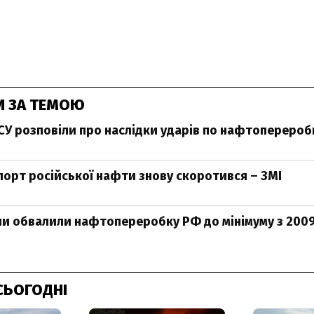
И ЗА ТЕМОЮ
ЗСУ розповіли про наслідки ударів по нафтоперероб
спорт російської нафти знову скоротився – ЗМІ
ни обвалили нафтопереробку РФ до мінімуму з 200
СЬОГОДНІ