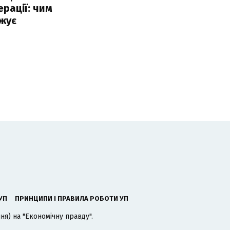
ерації: чим
жує
УП
ПРИНЦИПИ І ПРАВИЛА РОБОТИ УП
я) на "Економічну правду".