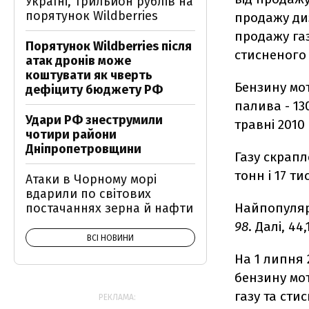
Україні, трильйон рублів на
порятунок Wildberries
продажу диз
продажу газ
Порятунок Wildberries після
стисненого
атак дронів може
коштувати як чверть
Бензину мот
дефіциту бюджету РФ
палива - 13
Удари РФ знеструмили
травні 2010 
чотири райони
Дніпропетровщини
Газу скрапл
тонн і 17 ти
Атаки в Чорному морі
вдарили по світових
Найпопуляр
постачаннях зерна й нафти
98
. Далі, 44
ВСІ НОВИНИ
На 1 липня 
бензину мот
газу та стис
РЕКЛАМА: