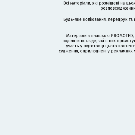
Всі матеріали, які розміщені на цьо
розповсюдженню в
Будь-яке копіювання, передрук та 
Матеріали з плашкою PROMOTED, 
поділяти погляди, які в них промо
участь у підготовці цього контенту
судження, оприлюднені у рекламних м