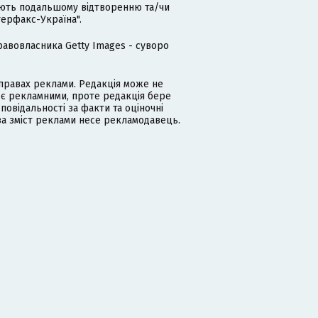
гають подальшому відтворенню та/чи
терфакс-Україна".
равовласника Getty Images - суворо
равах реклами. Редакція може не
 є рекламними, проте редакція бере
дповідальності за факти та оціночні
за зміст реклами несе рекламодавець.