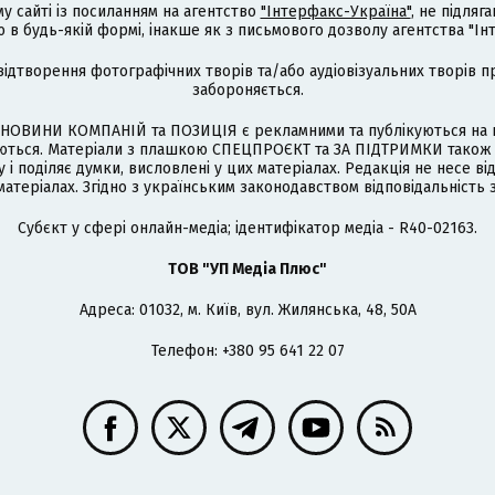
му сайті із посиланням на агентство
"Інтерфакс-Україна"
, не підля
 будь-якій формі, інакше як з письмового дозволу агентства "Ін
відтворення фотографічних творів та/або аудіовізуальних творів п
забороняється.
НОВИНИ КОМПАНІЙ та ПОЗИЦІЯ є рекламними та публікуються на п
туються. Матеріали з плашкою СПЕЦПРОЄКТ та ЗА ПІДТРИМКИ також
 і поділяє думки, висловлені у цих матеріалах. Редакція не несе ві
атеріалах. Згідно з українським законодавством відповідальність 
Cубєкт у сфері онлайн-медіа; ідентифікатор медіа - R40-02163.
ТОВ "УП Медіа Плюс"
Адреса: 01032, м. Київ, вул. Жилянська, 48, 50А
Телефон: +380 95 641 22 07