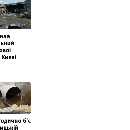
ила
льний
ової
 Києві
тодично б’є
ицькій