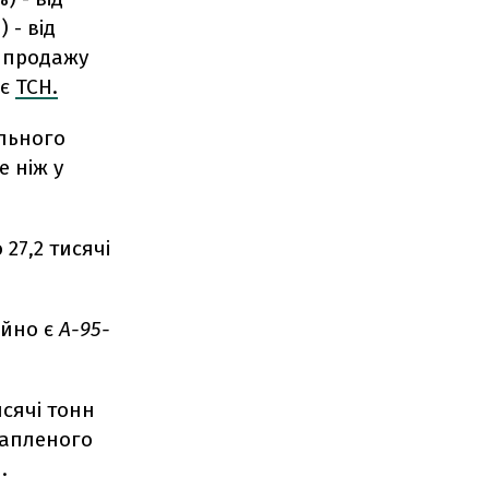
 - від
д продажу
ає
ТСН.
ельного
е ніж у
27,2 тисячі
ійно є
А-95-
исячі тонн
рапленого
.