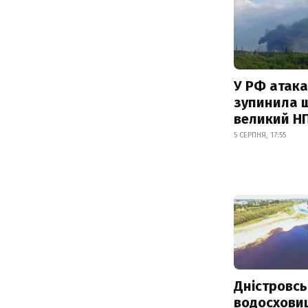
У РФ атака
зупинила 
великий Н
5 СЕРПНЯ, 17:55
Дністровсь
водосхови