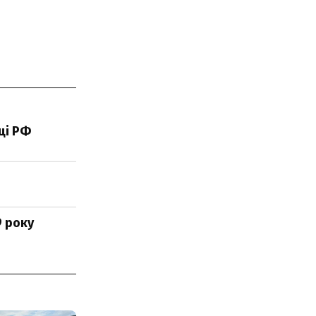
ці РФ
9 року