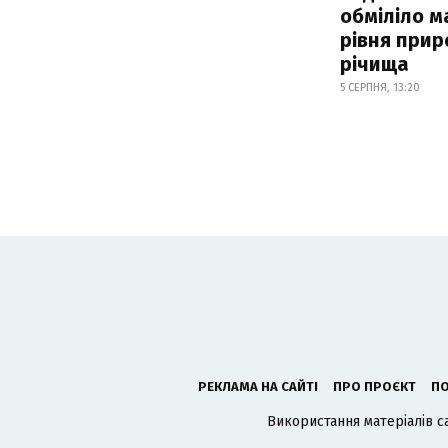
обміліло м
рівня при
річища
5 СЕРПНЯ, 13:20
РЕКЛАМА НА САЙТІ
ПРО ПРОЄКТ
ПО
Використання матеріалів с