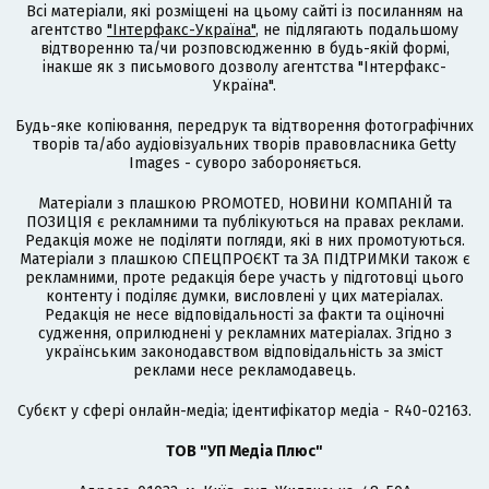
Всі матеріали, які розміщені на цьому сайті із посиланням на
агентство
"Інтерфакс-Україна"
, не підлягають подальшому
відтворенню та/чи розповсюдженню в будь-якій формі,
інакше як з письмового дозволу агентства "Інтерфакс-
Україна".
Будь-яке копіювання, передрук та відтворення фотографічних
творів та/або аудіовізуальних творів правовласника Getty
Images - суворо забороняється.
Матеріали з плашкою PROMOTED, НОВИНИ КОМПАНІЙ та
ПОЗИЦІЯ є рекламними та публікуються на правах реклами.
Редакція може не поділяти погляди, які в них промотуються.
Матеріали з плашкою СПЕЦПРОЄКТ та ЗА ПІДТРИМКИ також є
рекламними, проте редакція бере участь у підготовці цього
контенту і поділяє думки, висловлені у цих матеріалах.
Редакція не несе відповідальності за факти та оціночні
судження, оприлюднені у рекламних матеріалах. Згідно з
українським законодавством відповідальність за зміст
реклами несе рекламодавець.
Cубєкт у сфері онлайн-медіа; ідентифікатор медіа - R40-02163.
ТОВ "УП Медіа Плюс"