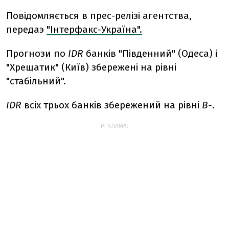
Повідомляється в прес-релізі агентства,
передаэ
"Інтерфакс-Україна".
Прогнози по
IDR
банків "Південний" (Одеса) і
"Хрещатик" (Київ) збережені на рівні
"стабільний".
IDR
всіх трьох банків збережений на рівні
В-
.
РЕКЛАМА: