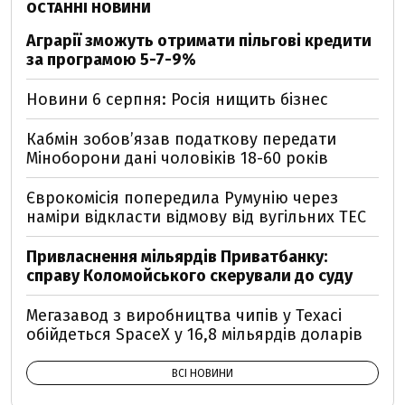
ОСТАННІ НОВИНИ
Аграрії зможуть отримати пільгові кредити
за програмою 5-7-9%
Новини 6 серпня: Росія нищить бізнес
Кабмін зобовʼязав податкову передати
Міноборони дані чоловіків 18-60 років
Єврокомісія попередила Румунію через
наміри відкласти відмову від вугільних ТЕС
Привласнення мільярдів Приватбанку:
справу Коломойського скерували до суду
Мегазавод з виробництва чипів у Техасі
обійдеться SpaceX у 16,8 мільярдів доларів
ВСІ НОВИНИ