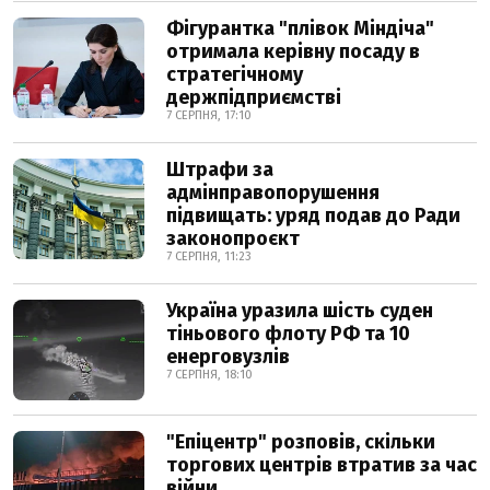
Фігурантка "плівок Міндіча"
отримала керівну посаду в
стратегічному
держпідприємстві
7 СЕРПНЯ, 17:10
Штрафи за
адмінправопорушення
підвищать: уряд подав до Ради
законопроєкт
7 СЕРПНЯ, 11:23
Україна уразила шість суден
тіньового флоту РФ та 10
енерговузлів
7 СЕРПНЯ, 18:10
"Епіцентр" розповів, скільки
торгових центрів втратив за час
війни