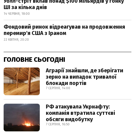
Уолл-стріт вклав понад $100 мільярдів у гонку
ШІ за кілька днів
14 ЧЕРВНЯ, 18:00
Фондовий ринок відреагував на продовження
перемир'я США з Іраном
22 КВІТНЯ, 20:20
ГОЛОВНЕ СЬОГОДНІ
Аграрії знайшли, де зберігати
зерно на випадок тривалої
блокади портів
7 СЕРПНЯ, 14:00
РФ атакувала Укрнафту:
компанія втратила суттєві
обсяги видобутку
7 СЕРПНЯ, 16:50