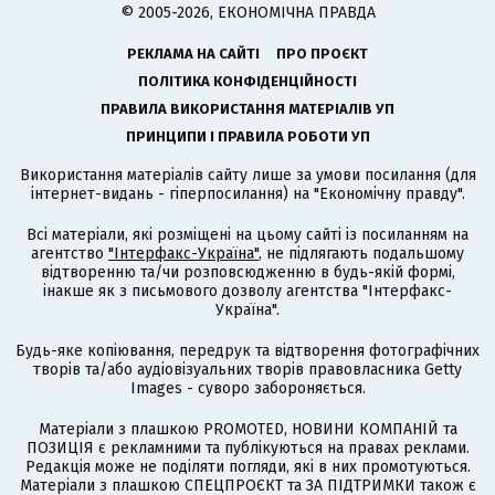
© 2005-2026, ЕКОНОМІЧНА ПРАВДА
РЕКЛАМА НА САЙТІ
ПРО ПРОЄКТ
ПОЛІТИКА КОНФІДЕНЦІЙНОСТІ
ПРАВИЛА ВИКОРИСТАННЯ МАТЕРІАЛІВ УП
ПРИНЦИПИ І ПРАВИЛА РОБОТИ УП
Використання матеріалів сайту лише за умови посилання (для
інтернет-видань - гіперпосилання) на "Економічну правду".
Всі матеріали, які розміщені на цьому сайті із посиланням на
агентство
"Інтерфакс-Україна"
, не підлягають подальшому
відтворенню та/чи розповсюдженню в будь-якій формі,
інакше як з письмового дозволу агентства "Інтерфакс-
Україна".
Будь-яке копіювання, передрук та відтворення фотографічних
творів та/або аудіовізуальних творів правовласника Getty
Images - суворо забороняється.
Матеріали з плашкою PROMOTED, НОВИНИ КОМПАНІЙ та
ПОЗИЦІЯ є рекламними та публікуються на правах реклами.
Редакція може не поділяти погляди, які в них промотуються.
Матеріали з плашкою СПЕЦПРОЄКТ та ЗА ПІДТРИМКИ також є