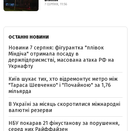
7 СЕРПНЯ, 11:56
ОСТАННІ НОВИНИ
Новини 7 серпня: фігурантка "плівок
Міндіча" отримала посаду в
держпідприємстві, масована атака РФ на
Укрнафту
Київ шукає тих, хто відремонтує метро між
"Тараса Шевченко" і "Почайною" за 1,76
мільярда
В Україні за місяць скоротилися міжнародні
валютні резерви
НБУ покарав 21 фінустанову за порушення,
серед них Райффайзен