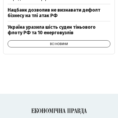
Нацбанк дозволив не визнавати дефолт
бізнесу на тлі атак РФ
Україна уразила шість суден тіньового
флоту РФ та 10 енерговузлів
ВСІ НОВИНИ