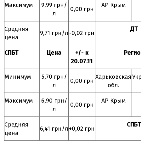
Максимум
9,99 грн/
АР Крым
0,00 грн
л
Средняя
ДТ
9,71 грн/л
-0,02 грн
цена
СПБТ
Цена
+/- к
Регио
20.
07
.11
Минимум
5,70 грн/
Харьковская
Ук
0,00 грн
л
обл.
Максимум
6,90 грн/
АР Крым
0,00 грн
л
Средняя
СПБТ
6,41 грн/л
+0,02 грн
цена