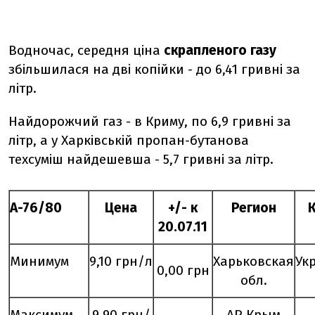
Водночас, середня ціна
скрапленого газу
збільшилася на дві копійки - до 6,41 гривні за
літр.
Найдорожчий газ - в Криму, по 6,9 гривні за
літр, а у Харківській пропан-бутанова
техсуміш найдешевша - 5,7 гривні за літр.
А-76/80
Цена
+/- к
Регион
20.
07
.11
Минимум
9,10 грн/л
Харьковская
Ук
0,00 грн
обл.
Максимум
9,90 грн/
АР Крым