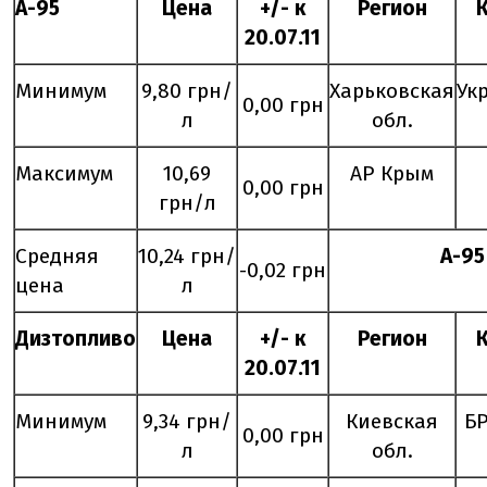
А-95
Цена
+/- к
Регион
20.
07
.11
Минимум
9,80 грн/
Харьковская
Ук
0,00 грн
л
обл.
Максимум
10,69
АР Крым
0,00 грн
грн/л
Средняя
10,24 грн/
А-95
-0,02 грн
цена
л
Дизтопливо
Цена
+/- к
Регион
20.
07
.11
Минимум
9,34 грн/
Киевская
Б
0,00 грн
л
обл.