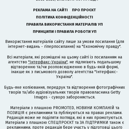
РЕКЛАМА НА САЙТІ
ПРО ПРОЄКТ
ПОЛІТИКА КОНФІДЕНЦІЙНОСТІ
ПРАВИЛА ВИКОРИСТАННЯ МАТЕРІАЛІВ УП
ПРИНЦИПИ І ПРАВИЛА РОБОТИ УП
Використання матеріалів сайту лише за умови посилання (для
інтернет-видань - гіперпосилання) на "Економічну правду".
Всі матеріали, які розміщені на цьому сайті із посиланням на
агентство
"Інтерфакс-Україна"
, не підлягають подальшому
відтворенню та/чи розповсюдженню в будь-якій формі,
інакше як з письмового дозволу агентства "Інтерфакс-
Україна".
Будь-яке копіювання, передрук та відтворення фотографічних
творів та/або аудіовізуальних творів правовласника Getty
Images - суворо забороняється.
Матеріали з плашкою PROMOTED, НОВИНИ КОМПАНІЙ та
ПОЗИЦІЯ є рекламними та публікуються на правах реклами.
Редакція може не поділяти погляди, які в них промотуються.
Матеріали з плашкою СПЕЦПРОЄКТ та ЗА ПІДТРИМКИ також є
рекламними, проте редакція бере участь у підготовці цього