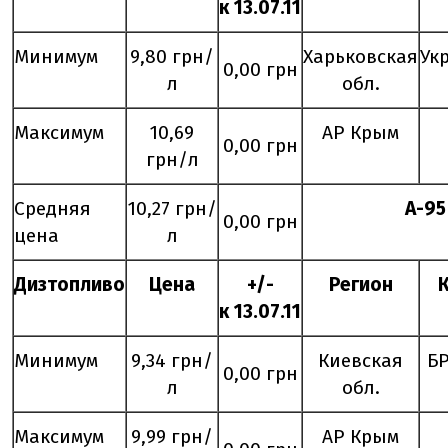
к
13
.
07
.11
Минимум
9,80 грн/
Харьковская
Ук
0,00 грн
л
обл.
Максимум
10,69
АР Крым
0,00 грн
грн/л
Средняя
10,27 грн/
А-95
0,00 грн
цена
л
Дизтопливо
Цена
+/-
Регион
к
13
.
07
.11
Минимум
9,34 грн/
Киевская
Б
0,00 грн
л
обл.
Максимум
9,99 грн/
АР Крым