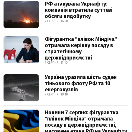
РФ атакувала Укрнафту:
компанія втратила суттєві
обсяги видобутку
7 СЕРПНЯ, 16:50
Фігурантка "плівок Міндіча"
отримала керівну посаду в
стратегічному
держпідприємстві
7 СЕРПНЯ, 17:10
Україна уразила шість суден
тіньового флоту РФ та 10
енерговузлів
7 СЕРПНЯ, 18:10
Новини 7 серпня: фігурантка
"плівок Міндіча" отримала
посаду в держпідприємстві,
масована атака РФ на Укрнафту