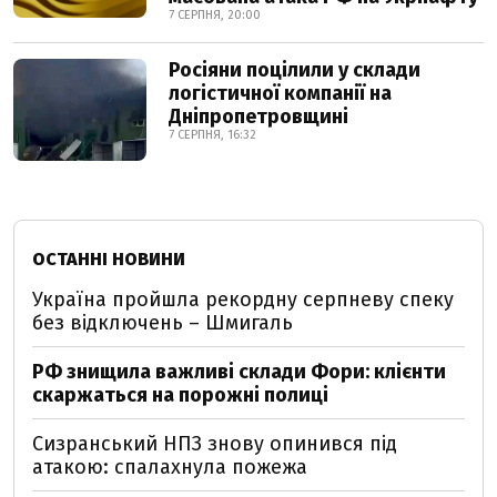
7 СЕРПНЯ, 20:00
Росіяни поцілили у склади
логістичної компанії на
Дніпропетровщині
7 СЕРПНЯ, 16:32
ОСТАННІ НОВИНИ
Україна пройшла рекордну серпневу спеку
без відключень – Шмигаль
РФ знищила важливі склади Фори: клієнти
скаржаться на порожні полиці
Сизранський НПЗ знову опинився під
атакою: спалахнула пожежа