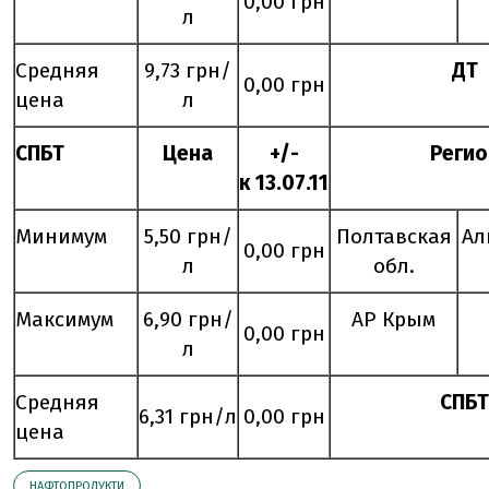
0,00 грн
л
Средняя
9,73 грн/
ДТ
0,00 грн
цена
л
СПБТ
Цена
+/-
Регио
к
13
.
07
.11
Минимум
5,50 грн/
Полтавская
Ал
0,00 грн
л
обл.
Максимум
6,90 грн/
АР Крым
0,00 грн
л
Средняя
СПБТ
6,31 грн/л
0,00 грн
цена
НАФТОПРОДУКТИ