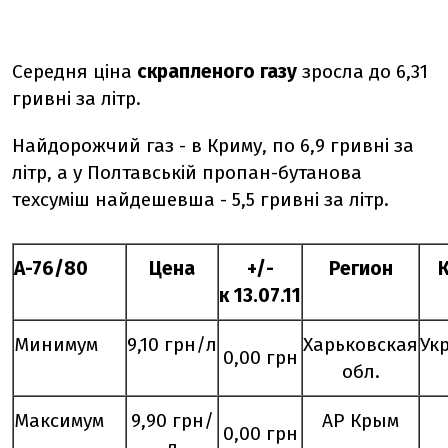
Середня ціна
скрапленого газу
зросла до 6,31
гривні за літр.
Найдорожчий газ - в Криму, по 6,9 гривні за
літр, а у Полтавській пропан-бутанова
техсуміш найдешевша - 5,5 гривні за літр.
А-76/80
Цена
+/-
Регион
к
13
.
07
.11
Минимум
9,10 грн/л
Харьковская
Ук
0,00 грн
обл.
Максимум
9,90 грн/
АР Крым
0,00 грн
л