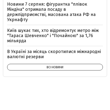
Новини 7 серпня: фігурантка "плівок
Міндіча" отримала посаду в
держпідприємстві, масована атака РФ на
Укрнафту
Київ шукає тих, хто відремонтує метро між
"Тараса Шевченко" і "Почайною" за 1,76
мільярда
В Україні за місяць скоротилися міжнародні
валютні резерви
ВСІ НОВИНИ