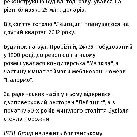
реконструкцiю будiвлi тодi озвучувався на
рiвнi близько 25 млн. доларів.
Вiдкриття готелю "Лейпциг" планувалося на
другий квартал 2012 року.
Будинок на вул. Прорiзнiй, 24/39 побудований
у 1900 роцi, до революцiї в ньому
розмiшувалася кондитерська "Маркiза", а
частину кiмнат займали мебльованi номери
"Палермо".
За радянських часiв у ньому вiдкрився
двоповерховий ресторан "Лейпциг", а з
початку 90-х рокiв минулого столiття будiвля
стояла порожня.
ISTIL Group
належить британському