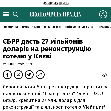
НОВИНИ
ПУБЛІКАЦІЇ
КОЛОНКИ
ІНФРАСТРУКТУРА
ПРАВИЛ
ЄБРР дасть 27 мільйонів
доларів на реконструкцію
готелю у Києві
12 ЛИПНЯ 2011, 20:35
Європейський банк реконструкцiї та розвитку
надасть компанiї "Гранд Плаза", "дочцi"
ISTIL
Group
, кредит на 27 млн. доларів для
реконструкцiї та дiяльностi готелю "Лейпциг"