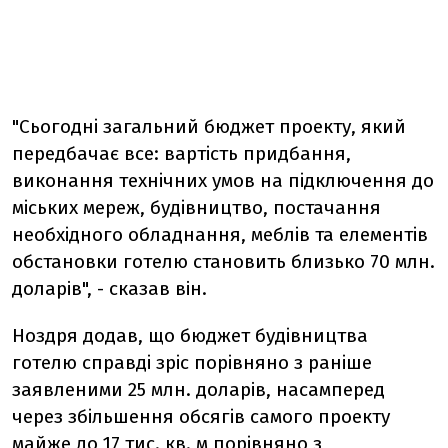
"Сьогоднi загальний бюджет проекту, який
передбачає все: вартiсть придбання,
виконання технiчних умов на пiдключення до
мiських мереж, будiвництво, постачання
необхiдного обладнання, меблiв та елементiв
обстановки готелю становить близько 70 млн.
доларів", - сказав він.
Ноздря додав, що бюджет будiвництва
готелю справдi зрiс порiвняно з ранiше
заявленими 25 млн. доларів, насамперед
через збiльшення обсягiв самого проекту
майже до 17 тис. кв. м порiвняно з