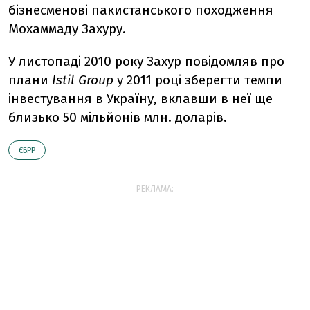
бiзнесменовi пакистанського походження
Мохаммаду Захуру.
У листопадi 2010 року Захур повiдомляв про
плани
Istil Group
у 2011 роцi зберегти темпи
iнвестування в Україну, вклавши в неї ще
близько 50 мільйонів млн. доларів.
ЄБРР
РЕКЛАМА: