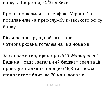
на вул. Прорiзнiй, 24/39 у Києві.
Про це повідомляє "
Iнтерфакс-Україна
" з
посиланням на прес-службу київського офiсу
банку.
Пiсля реконструкцiї об'єкт стане
чотиризiрковим готелем на 180 номерiв.
За словами гендиректора
ISTIL Management
Вадима Ноздрі, загальний бюджет реалiзацiї
проекту загальною площею 16,8 тис. кв. м
становитиме близько 70 млн. доларів.
РЕКЛАМА: