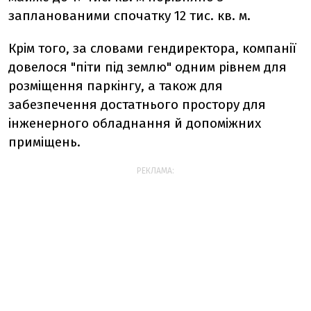
запланованими спочатку 12 тис. кв. м.
Крiм того, за словами гендиректора, компанiї
довелося "пiти пiд землю" одним рiвнем для
розмiщення паркiнгу, а також для
забезпечення достатнього простору для
iнженерного обладнання й допомiжних
примiщень.
РЕКЛАМА: