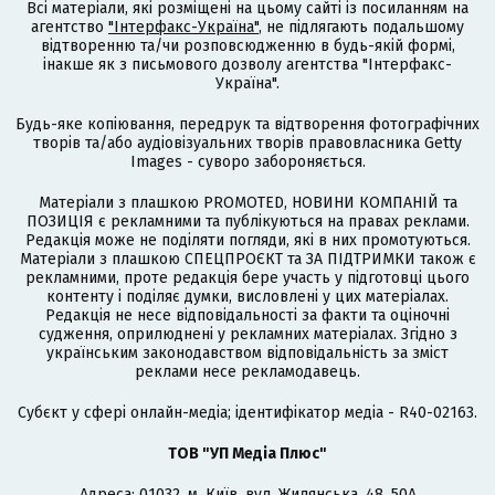
Всі матеріали, які розміщені на цьому сайті із посиланням на
агентство
"Інтерфакс-Україна"
, не підлягають подальшому
відтворенню та/чи розповсюдженню в будь-якій формі,
інакше як з письмового дозволу агентства "Інтерфакс-
Україна".
Будь-яке копіювання, передрук та відтворення фотографічних
творів та/або аудіовізуальних творів правовласника Getty
Images - суворо забороняється.
Матеріали з плашкою PROMOTED, НОВИНИ КОМПАНІЙ та
ПОЗИЦІЯ є рекламними та публікуються на правах реклами.
Редакція може не поділяти погляди, які в них промотуються.
Матеріали з плашкою СПЕЦПРОЄКТ та ЗА ПІДТРИМКИ також є
рекламними, проте редакція бере участь у підготовці цього
контенту і поділяє думки, висловлені у цих матеріалах.
Редакція не несе відповідальності за факти та оціночні
судження, оприлюднені у рекламних матеріалах. Згідно з
українським законодавством відповідальність за зміст
реклами несе рекламодавець.
Cубєкт у сфері онлайн-медіа; ідентифікатор медіа - R40-02163.
ТОВ "УП Медіа Плюс"
Адреса: 01032, м. Київ, вул. Жилянська, 48, 50А