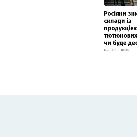
Росіяни з
склади із
продукцією
тютюнових 
чи буде де
6 СЕРПНЯ, 18:04