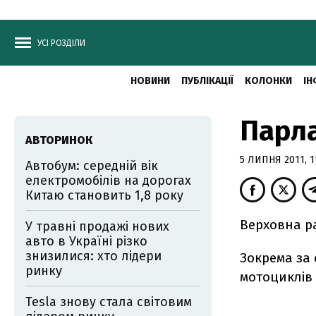
УСІ РОЗДІЛИ
НОВИНИ
ПУБЛІКАЦІЇ
КОЛОНКИ
ІН
Парла
АВТОРИНОК
5 ЛИПНЯ 2011, 1
Автобум: середній вік
електромобілів на дорогах
Китаю становить 1,8 року
Верховна ра
У травні продажі нових
авто в Україні різко
знизилися: хто лідери
Зокрема за
ринку
мотоциклів 
Tesla знову стала світовим