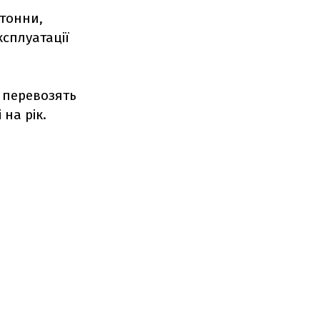
 тонни,
ксплуатації
о перевозять
 на рік.