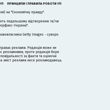
УП
ПРИНЦИПИ І ПРАВИЛА РОБОТИ УП
я) на "Економічну правду".
гають подальшому відтворенню та/чи
терфакс-Україна".
равовласника Getty Images - суворо
равах реклами. Редакція може не
 є рекламними, проте редакція бере
дповідальності за факти та оціночні
за зміст реклами несе рекламодавець.