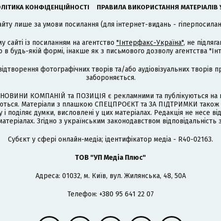
ЛІТИКА КОНФІДЕНЦІЙНОСТІ
ПРАВИЛА ВИКОРИСТАННЯ МАТЕРІАЛІВ 
айту лише за умови посилання (для інтернет-видань - гіперпосиланн
му сайті із посиланням на агентство
"Інтерфакс-Україна"
, не підля
 будь-якій формі, інакше як з письмового дозволу агентства "Ін
відтворення фотографічних творів та/або аудіовізуальних творів п
забороняється.
НОВИНИ КОМПАНІЙ та ПОЗИЦІЯ є рекламними та публікуються на п
туються. Матеріали з плашкою СПЕЦПРОЄКТ та ЗА ПІДТРИМКИ також
 і поділяє думки, висловлені у цих матеріалах. Редакція не несе ві
атеріалах. Згідно з українським законодавством відповідальність 
Cубєкт у сфері онлайн-медіа; ідентифікатор медіа - R40-02163.
ТОВ "УП Медіа Плюс"
Адреса: 01032, м. Київ, вул. Жилянська, 48, 50А
Телефон: +380 95 641 22 07