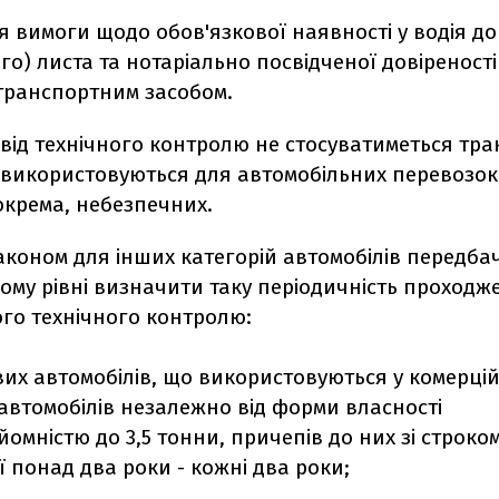
я вимоги щодо обов'язкової наявності у водія д
о) листа та нотаріально посвідченої довіреності
транспортним засобом.
від технічного контролю не стосуватиметься тр
о використовуються для автомобільних перевозок
окрема, небезпечних.
коном для інших категорій автомобілів передба
ому рівні визначити таку періодичність проходж
ого технічного контролю:
вих автомобілів, що використовуються у комерцій
автомобілів незалежно від форми власності
омністю до 3,5 тонни, причепів до них зі строко
ї понад два роки - кожні два роки;