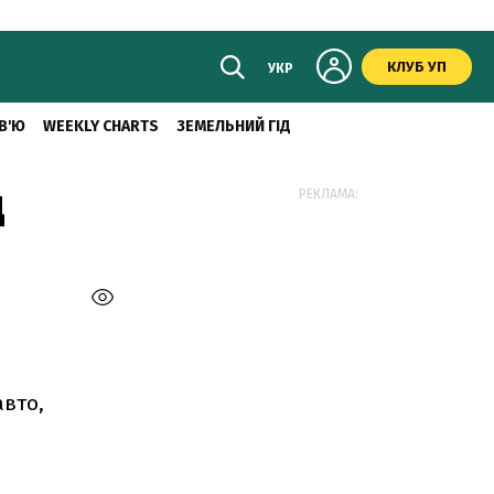
КЛУБ УП
УКР
В'Ю
WEEKLY CHARTS
ЗЕМЕЛЬНИЙ ГІД
д
РЕКЛАМА:
вто,