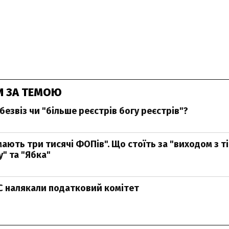
И ЗА ТЕМОЮ
езвіз чи "більше реєстрів богу реєстрів"?
мають три тисячі ФОПів". Що стоїть за "виходом з ті
" та "Ябка"
С налякали податковий комітет