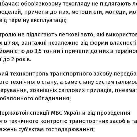
бачає: обов'язковому техогляду не підлягають л
і моделей, причепи до них, мотоцикли, мопеди, м
ід терміну експлуатації;
тролю не підлягають легкові авто, які використо
 цілях, вантажні незалежно від форми власності
омністю до 3,5 тонни і причепи до них з терміно
 до 2 років.
овий технконтроль транспортного засобу передб
ого технічного стану, а саме стану систем гальмов
керування, зовнішніх світлових приладів, пневм
азобалонного обладнання;
Державтоінспекції МВС України від проведення
го технічного контролю транспортних засобів т
ажень суб'єктам господарювання;