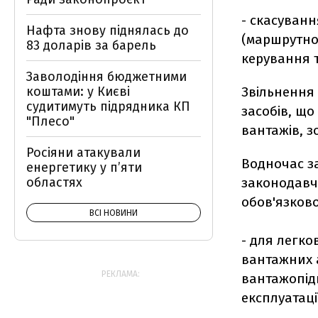
- скасуванн
Нафта знову піднялась до
(маршрутног
83 доларів за барель
керування 
Заволодіння бюджетними
коштами: у Києві
Звільнення 
судитимуть підрядника КП
засобів, щ
"Плесо"
вантажів, з
Росіяни атакували
Водночас за
енергетику у пʼяти
областях
законодавч
обов'язков
ВСІ НОВИНИ
- для легко
вантажних 
РЕКЛАМА:
вантажопідй
експлуатаці