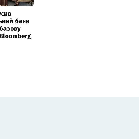
усив
ьний банк
 базову
 Bloomberg