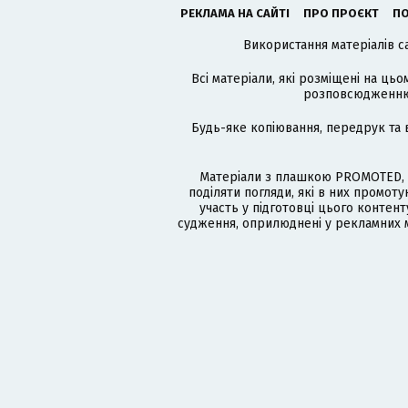
РЕКЛАМА НА САЙТІ
ПРО ПРОЄКТ
ПО
Використання матеріалів с
Всі матеріали, які розміщені на цьо
розповсюдженню в
Будь-яке копіювання, передрук та 
Матеріали з плашкою PROMOTED, 
поділяти погляди, які в них промо
участь у підготовці цього контенту
судження, оприлюднені у рекламних м