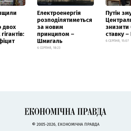
нищили
Електроенергія
Путін зм
розподілятиметься
Централ
 двох
за новим
знизити
гігантів:
принципом –
ставку –
фіцит
Шмигаль
6 СЕРПНЯ, 15:07
6 СЕРПНЯ, 18:23
© 2005-2026, ЕКОНОМІЧНА ПРАВДА