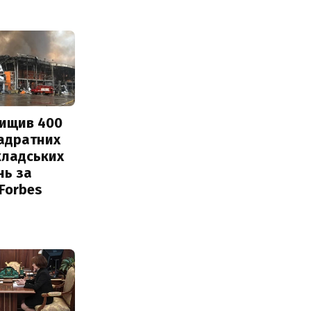
нищив 400
вадратних
кладських
нь за
 Forbes