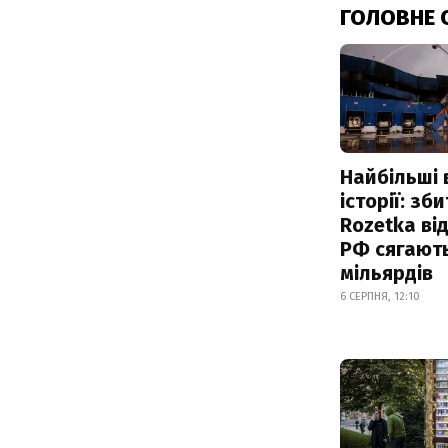
ГОЛОВНЕ 
Найбільші 
історії: зб
Rozetka від
РФ сягают
мільярдів
6 СЕРПНЯ, 12:10