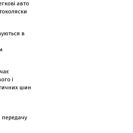
егкові авто
отоколяски
вуються в
м
ачає
ого і
атичних шин
а передачу