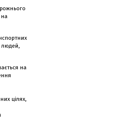
орожнього
 на
анспортних
 людей,
чається на
ення
них цілях,
м