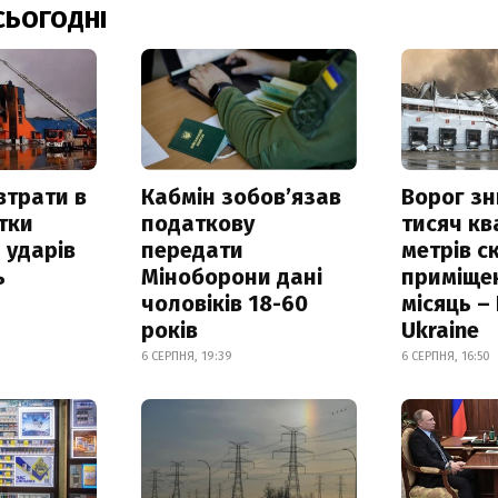
СЬОГОДНІ
втрати в
Кабмін зобовʼязав
Ворог з
итки
податкову
тисяч к
 ударів
передати
метрів с
ь
Міноборони дані
приміще
чоловіків 18-60
місяць –
років
Ukraine
6 СЕРПНЯ, 19:39
6 СЕРПНЯ, 16:50