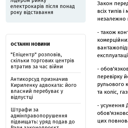
лідером ринку
Закон перед
електрокарів після понад
всіх типів 
року відставання
незалежно в
- також кон
комерційних
ОСТАННІ НОВИНИ
вантажопідй
"Епіцентр" розповів,
експлуатації
скільки торгових центрів
втратив за час війни
- обов'язк
перевірку й
Антикорсуд призначив
рульового 
Кириленку адвоката: його
власний перебуває у
та коліс, г
відпустці
- усунення 
Штрафи за
обов'язково
адмінправопорушення
цих повнов
підвищать: уряд подав до
Ради законопроєкт