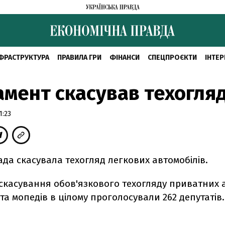
ФРАСТРУКТУРА
ПРАВИЛА ГРИ
ФІНАНСИ
СПЕЦПРОЄКТИ
ІНТЕР
мент скасував техогля
1:23
да скасувала техогляд легкових автомобілів.
 скасування обов'язково
го
техогляду приватних а
та мопедів в цілому проголосували 262 депутатів.