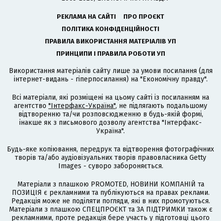
РЕКЛАМА НА САЙТІ
ПРО ПРОЄКТ
ПОЛІТИКА КОНФІДЕНЦІЙНОСТІ
ПРАВИЛА ВИКОРИСТАННЯ МАТЕРІАЛІВ УП
ПРИНЦИПИ І ПРАВИЛА РОБОТИ УП
Використання матеріалів сайту лише за умови посилання (для
інтернет-видань - гіперпосилання) на "Економічну правду".
Всі матеріали, які розміщені на цьому сайті із посиланням на
агентство
"Інтерфакс-Україна"
, не підлягають подальшому
відтворенню та/чи розповсюдженню в будь-якій формі,
інакше як з письмового дозволу агентства "Інтерфакс-
Україна".
Будь-яке копіювання, передрук та відтворення фотографічних
творів та/або аудіовізуальних творів правовласника Getty
Images - суворо забороняється.
Матеріали з плашкою PROMOTED, НОВИНИ КОМПАНІЙ та
ПОЗИЦІЯ є рекламними та публікуються на правах реклами.
Редакція може не поділяти погляди, які в них промотуються.
Матеріали з плашкою СПЕЦПРОЄКТ та ЗА ПІДТРИМКИ також є
рекламними, проте редакція бере участь у підготовці цього