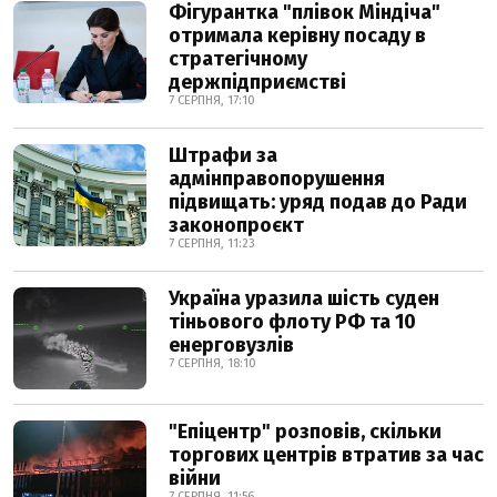
Фігурантка "плівок Міндіча"
отримала керівну посаду в
стратегічному
держпідприємстві
7 СЕРПНЯ, 17:10
Штрафи за
адмінправопорушення
підвищать: уряд подав до Ради
законопроєкт
7 СЕРПНЯ, 11:23
Україна уразила шість суден
тіньового флоту РФ та 10
енерговузлів
7 СЕРПНЯ, 18:10
"Епіцентр" розповів, скільки
торгових центрів втратив за час
війни
7 СЕРПНЯ, 11:56