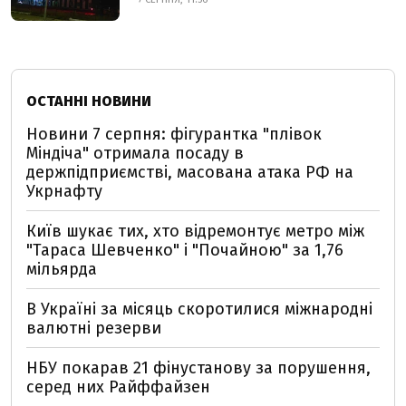
ОСТАННІ НОВИНИ
Новини 7 серпня: фігурантка "плівок
Міндіча" отримала посаду в
держпідприємстві, масована атака РФ на
Укрнафту
Київ шукає тих, хто відремонтує метро між
"Тараса Шевченко" і "Почайною" за 1,76
мільярда
В Україні за місяць скоротилися міжнародні
валютні резерви
НБУ покарав 21 фінустанову за порушення,
серед них Райффайзен