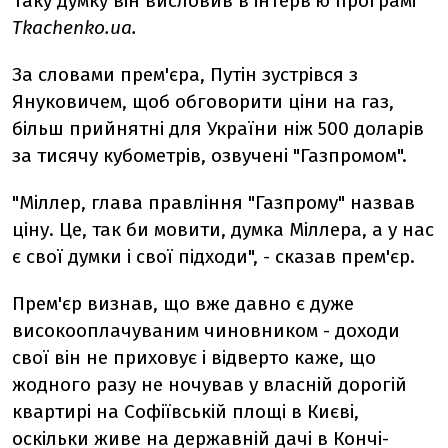
Таку думку він висловив в інтерв'ю програмі
Tkachenko.ua.
За словами прем'єра, Путін зустрівся з
Януковичем, щоб обговорити ціни на газ,
більш прийнятні для України ніж 500 доларів
за тисячу кубометрів, озвучені "Газпромом".
"Міллер, глава правління "Газпрому" назвав
ціну. Це, так би мовити, думка Міллера, а у нас
є свої думки і свої підходи", - сказав прем'єр.
Прем'єр визнав, що вже давно є дуже
високооплачуваним чиновником - доходи
свої він не приховує і відверто каже, що
жодного разу не ночував у власній дорогій
квартирі на Софіївській площі в Києві,
оскільки живе на державній дачі в Кончі-