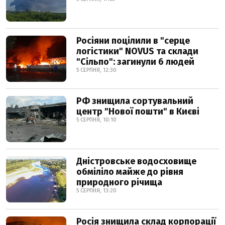
Росіяни поцілили в "серце
логістики" NOVUS та склади
"Сільпо": загинули 6 людей
5 СЕРПНЯ, 12:30
РФ знищила сортувальний
центр "Нової пошти" в Києві
5 СЕРПНЯ, 10:10
Дністровське водосховище
обміліло майже до рівня
природного річища
5 СЕРПНЯ, 13:20
Росія знищила склад корпорації