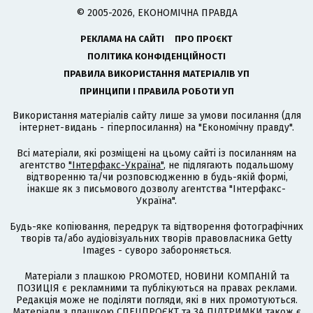
© 2005-2026, ЕКОНОМІЧНА ПРАВДА
РЕКЛАМА НА САЙТІ
ПРО ПРОЄКТ
ПОЛІТИКА КОНФІДЕНЦІЙНОСТІ
ПРАВИЛА ВИКОРИСТАННЯ МАТЕРІАЛІВ УП
ПРИНЦИПИ І ПРАВИЛА РОБОТИ УП
Використання матеріалів сайту лише за умови посилання (для
інтернет-видань - гіперпосилання) на "Економічну правду".
Всі матеріали, які розміщені на цьому сайті із посиланням на
агентство
"Інтерфакс-Україна"
, не підлягають подальшому
відтворенню та/чи розповсюдженню в будь-якій формі,
інакше як з письмового дозволу агентства "Інтерфакс-
Україна".
Будь-яке копіювання, передрук та відтворення фотографічних
творів та/або аудіовізуальних творів правовласника Getty
Images - суворо забороняється.
Матеріали з плашкою PROMOTED, НОВИНИ КОМПАНІЙ та
ПОЗИЦІЯ є рекламними та публікуються на правах реклами.
Редакція може не поділяти погляди, які в них промотуються.
Матеріали з плашкою СПЕЦПРОЄКТ та ЗА ПІДТРИМКИ також є