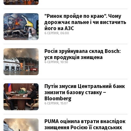
"Ринок пройде по краю". Чому
дорожчає пальне і чи вистачить
його на АЗС
6 СЕРПНЯ, 06:00
Росія зруйнувала склад Bosch:
уся продукція знищена
6 СЕРПНЯ, 10:50
Путін змусив Центральний банк
знизити базову ставку –
Bloomberg
6 СЕРПНЯ, 15:07
PUMA оцінила втрати внаслідок
знищення Росією її складських