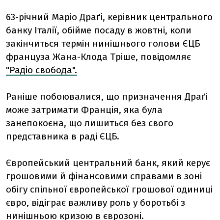
63-річний Маріо Драґі, керівник центрального
банку Італії, обійме посаду в жовтні, коли
закінчиться термін нинішнього голови ЄЦБ
француза Жана-Клода Тріше, повідомляє
"Радіо свобода".
Раніше побоювалися, що призначення Драґі
може затримати Франція, яка була
занепокоєна, що лишиться без свого
представника в раді ЄЦБ.
Європейський центральний банк, який керує
грошовими й фінансовими справами в зоні
обігу спільної європейської грошової одиниці
євро, відіграє важливу роль у боротьбі з
нинішньою кризою в єврозоні.