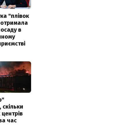
ка "плівок
 отримала
посаду в
чному
приємстві
р"
, скільки
 центрів
за час