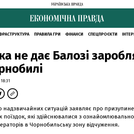
ФРАСТРУКТУРА
ПРАВИЛА ГРИ
ФІНАНСИ
СПЕЦПРОЄКТИ
ІНТЕР
а не дає Балозі заробл
рнобилі
 18:31
во надзвичайних ситуацій заявляє про призупин
х поїздок, які здійснювалися з ознайомлювальн
ераторів в Чорнобильську зону відчуження.