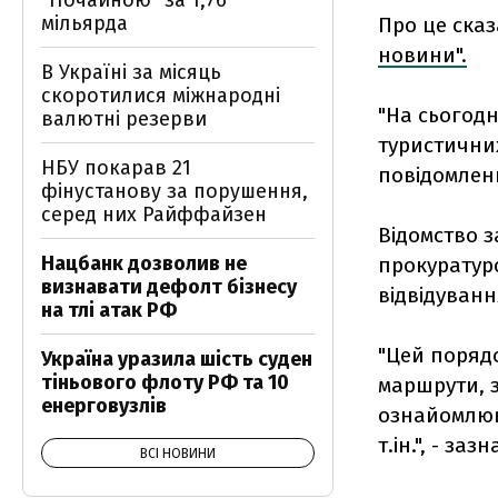
"Почайною" за 1,76
мільярда
Про це ска
новини".
В Україні за місяць
скоротилися міжнародні
"На сьогодн
валютні резерви
туристичних
НБУ покарав 21
повідомленн
фінустанову за порушення,
серед них Райффайзен
Відомство 
Нацбанк дозволив не
прокуратур
визнавати дефолт бізнесу
відвідуванн
на тлі атак РФ
"Цей поряд
Україна уразила шість суден
тіньового флоту РФ та 10
маршрути, з
енерговузлів
ознайомлюв
т.ін.", - за
ВСІ НОВИНИ