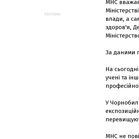
МНС вважає 
Міністерств
РЕКЛАМА:
влади, а са
здоров'я, 
Міністерств
За даними п
На сьогодні
учені та ін
професійної
У Чорнобиль
експозиційн
перевищуют
МНС не пов