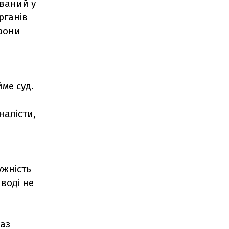
ований у
рганів
орони
ме суд.
налісти,
ужність
 воді не
каз