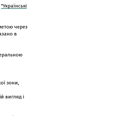
ь
"Українські
метою через
азано в
неральною
ої зони,
й вигляд і