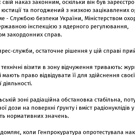
свій наказ законним, оскільки він був зареєстр
і юстиції та погоджений з низкою зацікавлених о
ме - Службою безпеки України, Міністерством ох
Державною інспекцією з ядерного регулювання,
ом закордонних справ.
рес-служби, остаточне рішення у цій справі прий
 технічні візити в зону відчуження тривають: жур
ші мають право відвідувати її для здійснення своєї
 діяльності.
ській зоні радіаційна обстановка стабільна, пот
ої дози на поверхні ґрунту і вміст радіонуклідів у
ь нормативних значень.
ідомляє, коли Генпрокуратура опротестувала на