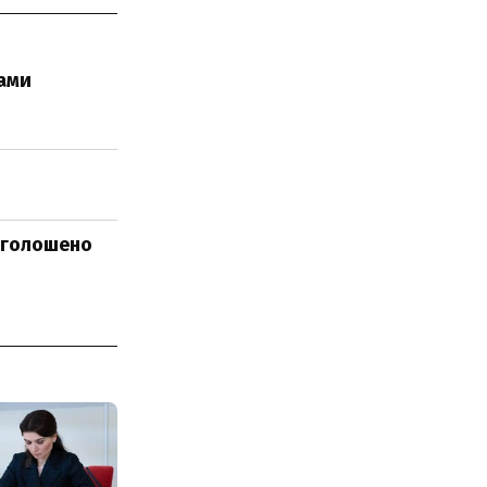
ами
 оголошено