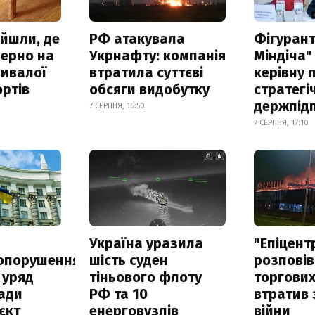
айшли, де
РФ атакувала
Фігурант
зерно на
Укрнафту: компанія
Міндіча"
ривалої
втратила суттєві
керівну 
ртів
обсяги видобутку
стратегі
держпід
7 СЕРПНЯ, 16:50
7 СЕРПНЯ, 17:10
а
Україна уразила
"Епіцент
опорушення
шість суден
розповів
 уряд
тіньового флоту
торгових
ади
РФ та 10
втратив 
єкт
енерговузлів
війни