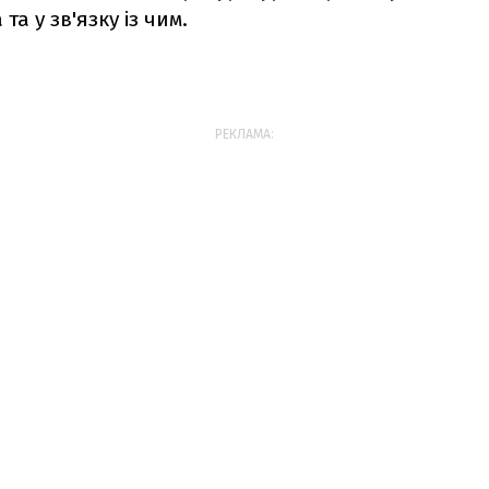
 та у зв'язку із чим.
РЕКЛАМА: