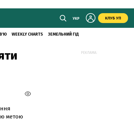
КЛУБ УП
УКР
В'Ю
WEEKLY CHARTS
ЗЕМЕЛЬНИЙ ГІД
яти
РЕКЛАМА:
ення
ою метою