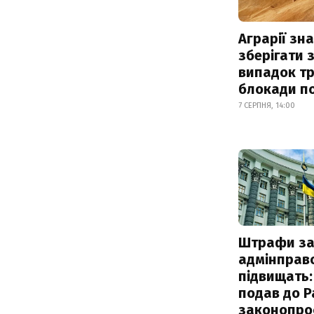
Аграрії зн
зберігати 
випадок т
блокади по
7 СЕРПНЯ, 14:00
Штрафи з
адмінправ
підвищать:
подав до Р
законопро