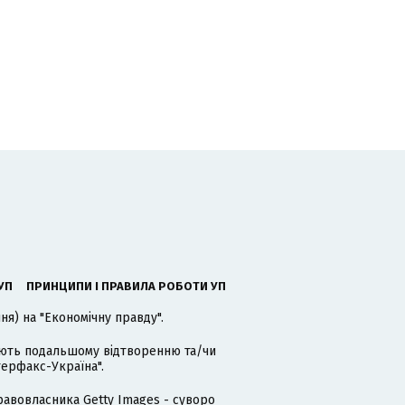
УП
ПРИНЦИПИ І ПРАВИЛА РОБОТИ УП
я) на "Економічну правду".
гають подальшому відтворенню та/чи
терфакс-Україна".
равовласника Getty Images - суворо