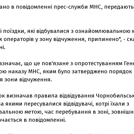
зано в повідомленні прес-служби МНС, передают
і поїздки, які відбувалися з ознайомлювальною 
 операторів у зону відчуження, припинено", - ск
і.
зазначає, що це пов'язане з опротестуванням Ге
ою наказу МНС, яким було затверджено порядок
я зони відчуження.
ок визначав правила відвідування Чорнобильськ
а якими пересувалися відвідувачі, котрі їхали з
альною метою, час перебування в зоні, зовнішні
значається в повідомленні.