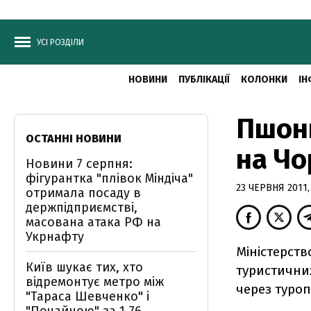
УСІ РОЗДІЛИ
НОВИНИ
ПУБЛІКАЦІЇ
КОЛОНКИ
ІН
Пшонк
ОСТАННІ НОВИНИ
на Чо
Новини 7 серпня:
фігурантка "плівок Міндіча"
23 ЧЕРВНЯ 2011,
отримала посаду в
держпідприємстві,
масована атака РФ на
Укрнафту
Міністерст
Київ шукає тих, хто
туристични
відремонтує метро між
через туроп
"Тараса Шевченко" і