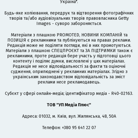
Україна".
Будь-яке копіювання, передрук та відтворення фотографічних
творів та/або аудіовізуальних творів правовласника Getty
Images - суворо забороняється.
Матеріали з плашкою PROMOTED, НОВИНИ КОМПАНІЙ та
ПОЗИЦІЯ є рекламними та публікуються на правах реклами.
Редакція може не поділяти погляди, які в них промотуються.
Матеріали з плашкою СПЕЦПРОЄКТ та ЗА ПІДТРИМКИ також є
рекламними, проте редакція бере участь у підготовці цього
контенту і поділяє думки, висловлені у цих матеріалах.
Редакція не несе відповідальності за факти та оціночні
судження, оприлюднені у рекламних матеріалах. Згідно з
українським законодавством відповідальність за зміст
реклами несе рекламодавець.
Cубєкт у сфері онлайн-медіа; ідентифікатор медіа - R40-02163.
ТОВ "УП Медіа Плюс"
Адреса: 01032, м. Київ, вул. Жилянська, 48, 50А
Телефон: +380 95 641 22 07