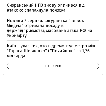
Сизранський НПЗ знову опинився під
атакою: спалахнула пожежа
Новини 7 серпня: фігурантка "плівок
Міндіча" отримала посаду в
держпідприємстві, масована атака РФ на
Укрнафту
Київ шукає тих, хто відремонтує метро між
"Тараса Шевченко" і "Почайною" за 1,76
мільярда
ВСІ НОВИНИ