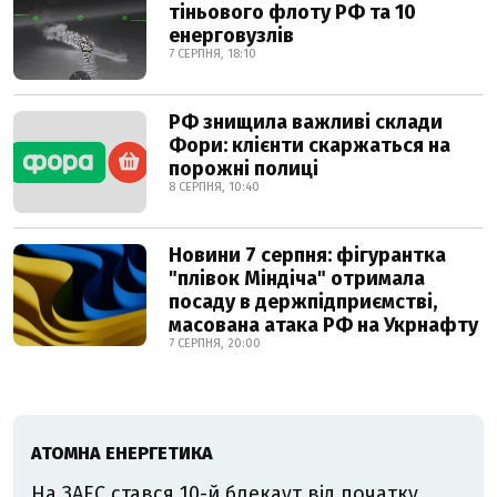
тіньового флоту РФ та 10
енерговузлів
7 СЕРПНЯ, 18:10
РФ знищила важливі склади
Фори: клієнти скаржаться на
порожні полиці
8 СЕРПНЯ, 10:40
Новини 7 серпня: фігурантка
"плівок Міндіча" отримала
посаду в держпідприємстві,
масована атака РФ на Укрнафту
7 СЕРПНЯ, 20:00
АТОМНА ЕНЕРГЕТИКА
На ЗАЕС стався 10-й блекаут від початку