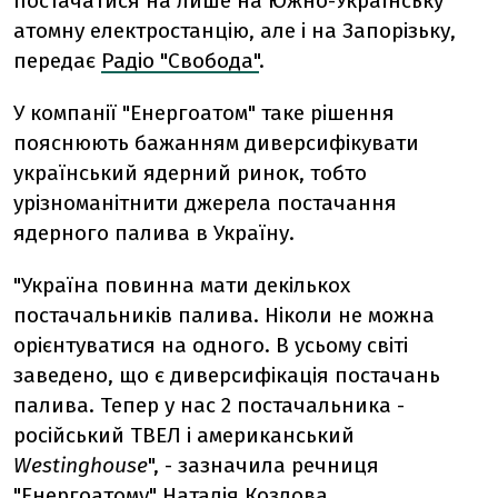
постачатися на лише на Южно-Українську
атомну електростанцію, але і на Запорізьку,
передає
Радіо "Свобода"
.
У компанії "Енергоатом" таке рішення
пояснюють бажанням диверсифікувати
український ядерний ринок, тобто
урізноманітнити джерела постачання
ядерного палива в Україну.
"Україна повинна мати декількох
постачальників палива. Ніколи не можна
орієнтуватися на одного. В усьому світі
заведено, що є диверсифікація постачань
палива. Тепер у нас 2 постачальника -
російський ТВЕЛ і американський
Westinghouse
", - зазначила речниця
"Енергоатому" Наталія Козлова.