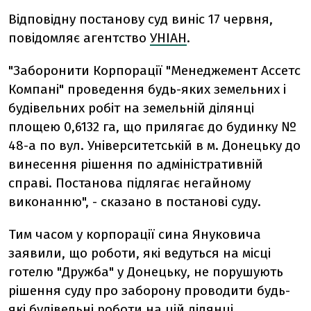
Відповідну постанову суд виніс 17 червня,
повідомляє агентство
УНІАН
.
"Заборонити Корпорації "Менеджемент Ассетс
Компані" проведення будь-яких земельних і
будівельних робіт на земельній ділянці
площею 0,6132 га, що прилягає до будинку №
48-а по вул. Університетській в м. Донецьку до
винесення рішення по адміністративній
справі. Постанова підлягає негайному
виконанню", - сказано в постанові суду.
Тим часом у корпорації сина Януковича
заявили, що роботи, які ведуться на місці
готелю "Дружба" у Донецьку, не порушують
рішення суду про заборону проводити будь-
які будівельні роботи на цій ділянці.