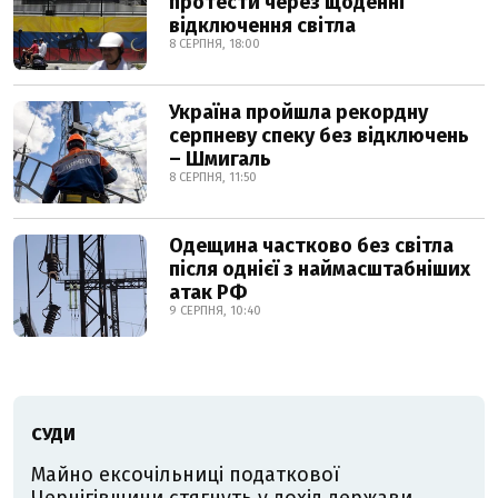
протести через щоденні
відключення світла
8 СЕРПНЯ, 18:00
Україна пройшла рекордну
серпневу спеку без відключень
– Шмигаль
8 СЕРПНЯ, 11:50
Одещина частково без світла
після однієї з наймасштабніших
атак РФ
9 СЕРПНЯ, 10:40
СУДИ
Майно ексочільниці податкової