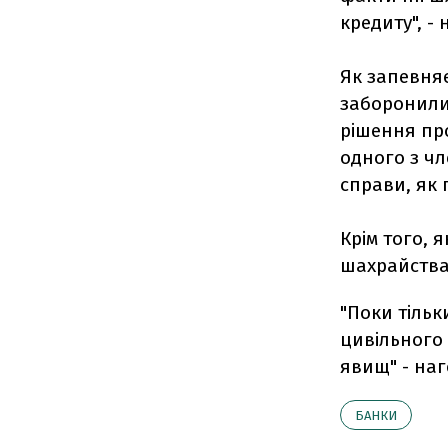
кредиту", -
Як запевняє
заборонили 
рішення про
одного з чл
справи, як
Крім того, 
шахрайства
"Поки тільк
цивільного 
явищ" - наг
БАНКИ