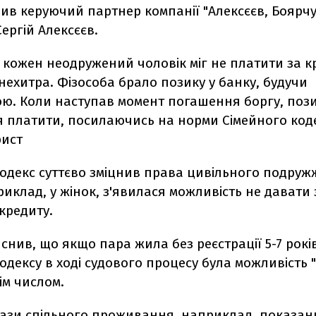
ив керуючий партнер компанії "Алексєєв, Боярчу
ергій Алексєєв.
 кожен неодружений чоловік міг не платити за к
нехитра. Фізособа брало позику у банку, будучи
ю. Коли наступав момент погашення боргу, поз
 платити, посилаючись на норми Сімейного кодек
ист
кодекс суттєво зміцнив права цивільного подруж
иклад, у жінок, з'явилася можливість не давати 
кредиту.
снив, що якщо пара жила без реєстрації 5-7 рокі
одексу в ході судового процесу була можливість
ім числом.
ази спільного проживання, наприклад, показанн