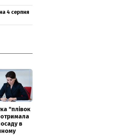
на 4 серпня
ка "плівок
 отримала
посаду в
чному