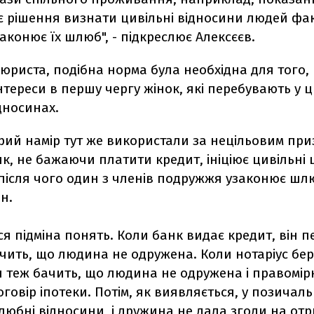
є рішення визнати цивільні відносини людей фа
аконює їх шлюб", - підкреслює Алексєєв.
юриста, подібна норма була необхідна для того,
нтереси в першу чергу жінок, які перебувають у 
дносинах.
брий намір тут же використали за нецільовим пр
, не бажаючи платити кредит, ініціює цивільні
після чого один з членів подружжя узаконює шлюб 
н.
ся підміна понять. Коли банк видає кредит, він п
чить, що людина не одружена. Коли нотаріус бер
н теж бачить, що людина не одружена і правомір
оговір іпотеки. Потім, як виявляється, у позичал
любні відносини, і дружина не дала згоди на от