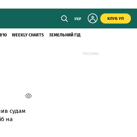
КЛУБ УП
УКР
В'Ю
WEEKLY CHARTS
ЗЕМЕЛЬНИЙ ГІД
РЕКЛАМА:
нив судам
іб на