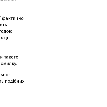
ії фактично
ють
згодою
х ці
ки такого
помилку.
льно-
ть подібних