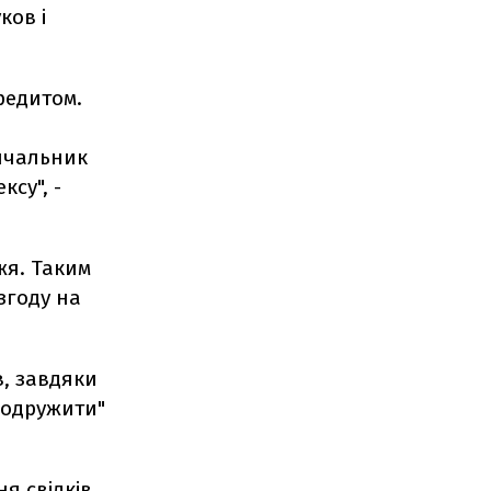
ков і
редитом.
ичальник
су", -
жя. Таким
згоду на
в, завдяки
 "одружити"
я свідків,