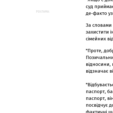
суд прийма
РЕКЛАМА:
де-факто уз
За словами 
захистити і
сімейних ві
"Проте, до
Позичальник
відносини, 
відзначає ві
"Відбуваєть
паспорт, ба
паспорт, ві
посвідчує д
фактичні ш