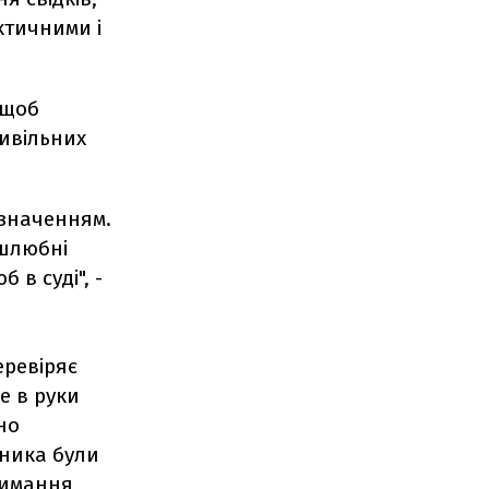
ктичними і
 щоб
цивільних
изначенням.
 шлюбні
в суді", -
еревіряє
е в руки
но
ьника були
римання