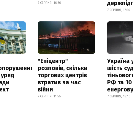
держпід
7 СЕРПНЯ, 16:50
7 СЕРПНЯ, 17:10
а
"Епіцентр"
Україна 
опорушення
розповів, скільки
шість су
 уряд
торгових центрів
тіньовог
ади
втратив за час
РФ та 10
єкт
війни
енергову
7 СЕРПНЯ, 11:56
7 СЕРПНЯ, 18:10