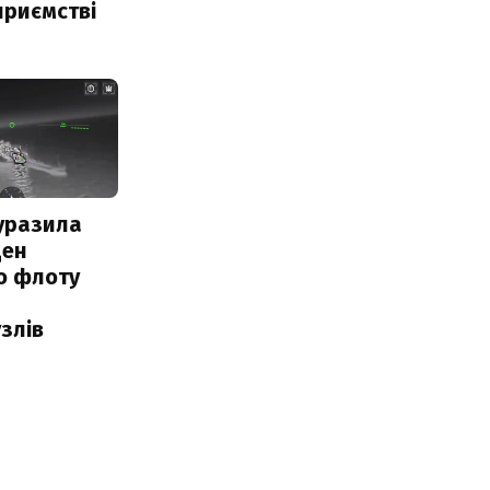
приємстві
уразила
ден
о флоту
злів