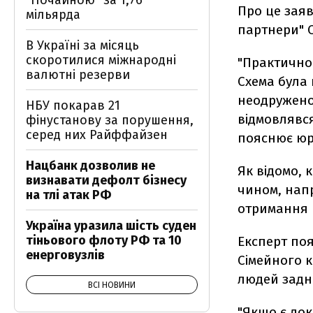
"Почайною" за 1,76
Про це заяв
мільярда
партнери" С
В Україні за місяць
скоротилися міжнародні
"Практично
валютні резерви
Схема була 
неодружено
НБУ покарав 21
відмовлявся
фінустанову за порушення,
серед них Райффайзен
пояснює юр
Нацбанк дозволив не
Як відомо, 
визнавати дефолт бізнесу
чином, напр
на тлі атак РФ
отримання 
Україна уразила шість суден
тіньового флоту РФ та 10
Експерт поя
енерговузлів
Сімейного к
людей задн
ВСІ НОВИНИ
"Якщо є док