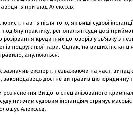
 наводить приклад Алексєєв.
 юрист, навіть після того, як вищі судові інстанц
подібну практику, регіональні суди досі прийма
 розірвання кредитних договорів у зв'язку з не
енів подружньої пари. Однак, на вищих інстанція
 правило, анулюються.
як зазначив експерт, незважаючи на часті випад
, законодавець досі не виправив цю юридичну 
и роз'яснення Вищого спеціалізованого криміна
суду нижчим судовим інстанціям стримує масовіс
олошує Алексєєв.