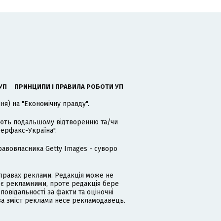
УП
ПРИНЦИПИ І ПРАВИЛА РОБОТИ УП
я) на "Економічну правду".
гають подальшому відтворенню та/чи
терфакс-Україна".
равовласника Getty Images - суворо
равах реклами. Редакція може не
 є рекламними, проте редакція бере
дповідальності за факти та оціночні
за зміст реклами несе рекламодавець.