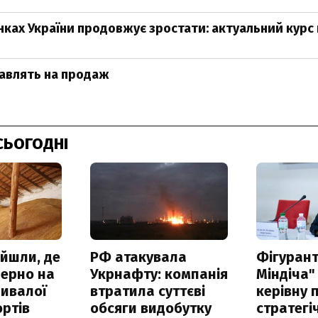
нках України продовжує зростати: актуальний курс 
ставлять на продаж
СЬОГОДНІ
айшли, де
РФ атакувала
Фігурант
зерно на
Укрнафту: компанія
Міндіча"
ривалої
втратила суттєві
керівну 
ртів
обсяги видобутку
стратегі