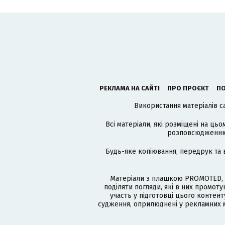
РЕКЛАМА НА САЙТІ
ПРО ПРОЄКТ
ПО
Використання матеріалів с
Всі матеріали, які розміщені на цьо
розповсюдженню в
Будь-яке копіювання, передрук та 
Матеріали з плашкою PROMOTED, 
поділяти погляди, які в них промо
участь у підготовці цього контенту
судження, оприлюднені у рекламних м