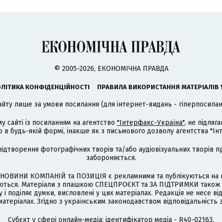
© 2005-2026, ЕКОНОМІЧНА ПРАВДА
ЛІТИКА КОНФІДЕНЦІЙНОСТІ
ПРАВИЛА ВИКОРИСТАННЯ МАТЕРІАЛІВ 
айту лише за умови посилання (для інтернет-видань - гіперпосиланн
му сайті із посиланням на агентство
"Інтерфакс-Україна"
, не підля
 будь-якій формі, інакше як з письмового дозволу агентства "Ін
відтворення фотографічних творів та/або аудіовізуальних творів п
забороняється.
НОВИНИ КОМПАНІЙ та ПОЗИЦІЯ є рекламними та публікуються на п
туються. Матеріали з плашкою СПЕЦПРОЄКТ та ЗА ПІДТРИМКИ також
 і поділяє думки, висловлені у цих матеріалах. Редакція не несе ві
атеріалах. Згідно з українським законодавством відповідальність 
Cубєкт у сфері онлайн-медіа; ідентифікатор медіа - R40-02163.