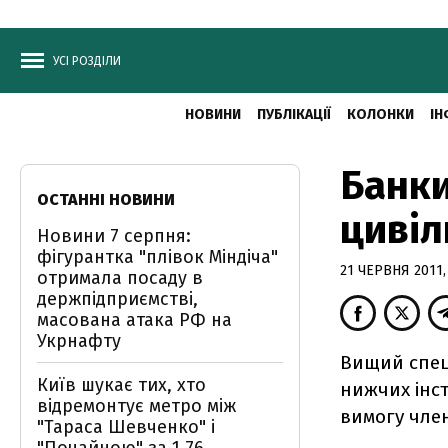
УСІ РОЗДІЛИ
НОВИНИ
ПУБЛІКАЦІЇ
КОЛОНКИ
ІН
Банки
ОСТАННІ НОВИНИ
цивіл
Новини 7 серпня:
фігурантка "плівок Міндіча"
21 ЧЕРВНЯ 2011, 
отримала посаду в
держпідприємстві,
масована атака РФ на
Укрнафту
Вищий спец
Київ шукає тих, хто
нижчих інст
відремонтує метро між
вимогу чле
"Тараса Шевченко" і