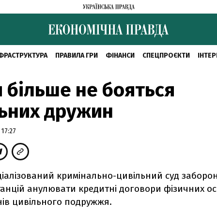
ФРАСТРУКТУРА
ПРАВИЛА ГРИ
ФІНАНСИ
СПЕЦПРОЄКТИ
ІНТЕР
 більше не бояться
ьних дружин
17:27
іалізований кримінально-цивільний суд заборо
анцій анулювати кредитні договори фізичних ос
нів цивільного подружжя.