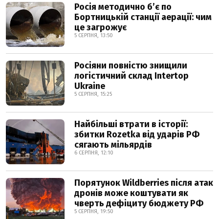
Росія методично б’є по
Бортницькій станції аерації: чим
це загрожує
5 СЕРПНЯ, 13:50
Росіяни повністю знищили
логістичний склад Intertop
Ukraine
5 СЕРПНЯ, 15:25
Найбільші втрати в історії:
збитки Rozetka від ударів РФ
сягають мільярдів
6 СЕРПНЯ, 12:10
Порятунок Wildberries після атак
дронів може коштувати як
чверть дефіциту бюджету РФ
5 СЕРПНЯ, 19:50