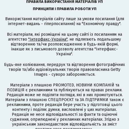
ПРАВИЛА ВИКОРИСТАННЯ МАТЕРІАЛІВ УП
ПРИНЦИПИ І ПРАВИЛА РОБОТИ УП
Використання матеріалів сайту лише за умови посилання (для
інтернет-видань - гіперпосилання) на "Економічну правду".
Всі матеріали, які розміщені на цьому сайті із посиланням на
агентство
"Інтерфакс-Україна"
, не підлягають подальшому
відтворенню та/чи розповсюдженню в будь-якій формі,
інакше як з письмового дозволу агентства "Інтерфакс-
Україна".
Будь-яке копіювання, передрук та відтворення фотографічних
творів та/або аудіовізуальних творів правовласника Getty
Images - суворо забороняється.
Матеріали з плашкою PROMOTED, НОВИНИ КОМПАНІЙ та
ПОЗИЦІЯ є рекламними та публікуються на правах реклами.
Редакція може не поділяти погляди, які в них промотуються.
Матеріали з плашкою СПЕЦПРОЄКТ та ЗА ПІДТРИМКИ також є
рекламними, проте редакція бере участь у підготовці цього
контенту і поділяє думки, висловлені у цих матеріалах.
Редакція не несе відповідальності за факти та оціночні
судження, оприлюднені у рекламних матеріалах. Згідно з
українським законодавством відповідальність за зміст