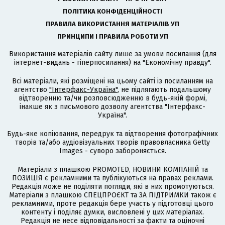
ПОЛІТИКА КОНФІДЕНЦІЙНОСТІ
ПРАВИЛА ВИКОРИСТАННЯ МАТЕРІАЛІВ УП
ПРИНЦИПИ І ПРАВИЛА РОБОТИ УП
Використання матеріалів сайту лише за умови посилання (для
інтернет-видань - гіперпосилання) на "Економічну правду".
Всі матеріали, які розміщені на цьому сайті із посиланням на
агентство
"Інтерфакс-Україна"
, не підлягають подальшому
відтворенню та/чи розповсюдженню в будь-якій формі,
інакше як з письмового дозволу агентства "Інтерфакс-
Україна".
Будь-яке копіювання, передрук та відтворення фотографічних
творів та/або аудіовізуальних творів правовласника Getty
Images - суворо забороняється.
Матеріали з плашкою PROMOTED, НОВИНИ КОМПАНІЙ та
ПОЗИЦІЯ є рекламними та публікуються на правах реклами.
Редакція може не поділяти погляди, які в них промотуються.
Матеріали з плашкою СПЕЦПРОЄКТ та ЗА ПІДТРИМКИ також є
рекламними, проте редакція бере участь у підготовці цього
контенту і поділяє думки, висловлені у цих матеріалах.
Редакція не несе відповідальності за факти та оціночні