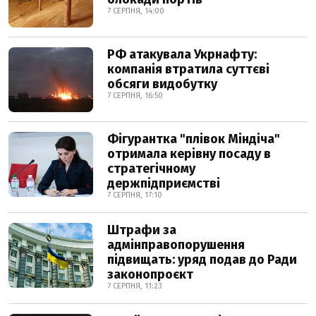
7 СЕРПНЯ, 14:00
РФ атакувала Укрнафту:
компанія втратила суттєві
обсяги видобутку
7 СЕРПНЯ, 16:50
Фігурантка "плівок Міндіча"
отримала керівну посаду в
стратегічному
держпідприємстві
7 СЕРПНЯ, 17:10
Штрафи за
адмінправопорушення
підвищать: уряд подав до Ради
законопроєкт
7 СЕРПНЯ, 11:23