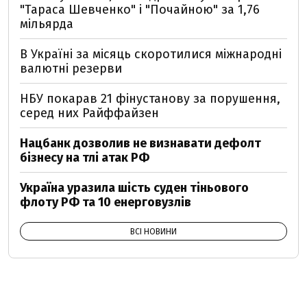
"Тараса Шевченко" і "Почайною" за 1,76
мільярда
В Україні за місяць скоротилися міжнародні
валютні резерви
НБУ покарав 21 фінустанову за порушення,
серед них Райффайзен
Нацбанк дозволив не визнавати дефолт
бізнесу на тлі атак РФ
Україна уразила шість суден тіньового
флоту РФ та 10 енерговузлів
ВСІ НОВИНИ