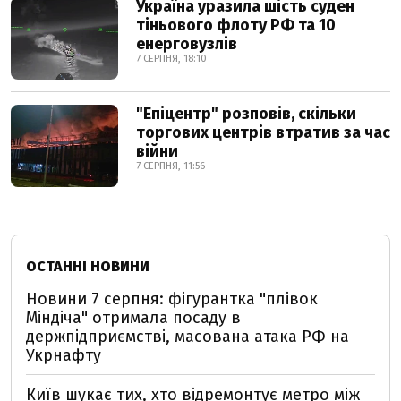
Україна уразила шість суден
тіньового флоту РФ та 10
енерговузлів
7 СЕРПНЯ, 18:10
"Епіцентр" розповів, скільки
торгових центрів втратив за час
війни
7 СЕРПНЯ, 11:56
ОСТАННІ НОВИНИ
Новини 7 серпня: фігурантка "плівок
Міндіча" отримала посаду в
держпідприємстві, масована атака РФ на
Укрнафту
Київ шукає тих, хто відремонтує метро між