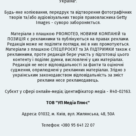
Україна".
Будь-яке копіювання, передрук та відтворення фотографічних
творів та/або аудіовізуальних творів правовласника Getty
Images - суворо забороняється.
Матеріали з плашкою PROMOTED, НОВИНИ КОМПАНІЙ та
ПОЗИЦІЯ є рекламними та публікуються на правах реклами.
Редакція може не поділяти погляди, які в них промотуються.
Матеріали з плашкою СПЕЦПРОЄКТ та ЗА ПІДТРИМКИ також є
рекламними, проте редакція бере участь у підготовці цього
контенту і поділяє думки, висловлені у цих матеріалах.
Редакція не несе відповідальності за факти та оціночні
судження, оприлюднені у рекламних матеріалах. Згідно з
українським законодавством відповідальність за зміст
реклами несе рекламодавець.
Cубєкт у сфері онлайн-медіа; ідентифікатор медіа - R40-02163.
ТОВ "УП Медіа Плюс"
Адреса: 01032, м. Київ, вул. Жилянська, 48, 50А
Телефон: +380 95 641 22 07