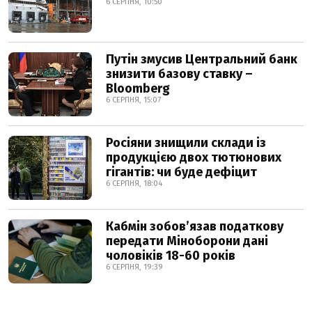
6 СЕРПНЯ, 10:50
Путін змусив Центральний банк
знизити базову ставку –
Bloomberg
6 СЕРПНЯ, 15:07
Росіяни знищили склади із
продукцією двох тютюнових
гігантів: чи буде дефіцит
6 СЕРПНЯ, 18:04
Кабмін зобовʼязав податкову
передати Міноборони дані
чоловіків 18-60 років
6 СЕРПНЯ, 19:39