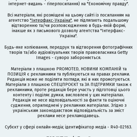
інтернет-видань - гіперпосилання) на "Економічну правду".
Всі матеріали, які розміщені на цьому сайті із посиланням на
агентство
"Інтерфакс-Україна"
, не підлягають подальшому
відтворенню та/чи розповсюдженню в будь-якій формі,
інакше як з письмового дозволу агентства "Інтерфакс-
Україна".
Будь-яке копіювання, передрук та відтворення фотографічних
творів та/або аудіовізуальних творів правовласника Getty
Images - суворо забороняється.
Матеріали з плашкою PROMOTED, НОВИНИ КОМПАНІЙ та
ПОЗИЦІЯ є рекламними та публікуються на правах реклами.
Редакція може не поділяти погляди, які в них промотуються.
Матеріали з плашкою СПЕЦПРОЄКТ та ЗА ПІДТРИМКИ також є
рекламними, проте редакція бере участь у підготовці цього
контенту і поділяє думки, висловлені у цих матеріалах.
Редакція не несе відповідальності за факти та оціночні
судження, оприлюднені у рекламних матеріалах. Згідно з
українським законодавством відповідальність за зміст
реклами несе рекламодавець.
Cубєкт у сфері онлайн-медіа; ідентифікатор медіа - R40-02163.