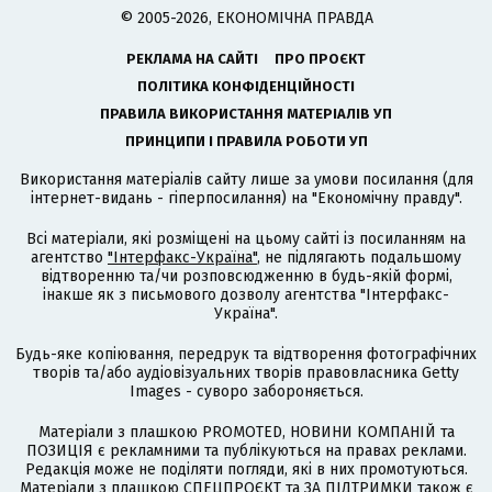
© 2005-2026, ЕКОНОМІЧНА ПРАВДА
РЕКЛАМА НА САЙТІ
ПРО ПРОЄКТ
ПОЛІТИКА КОНФІДЕНЦІЙНОСТІ
ПРАВИЛА ВИКОРИСТАННЯ МАТЕРІАЛІВ УП
ПРИНЦИПИ І ПРАВИЛА РОБОТИ УП
Використання матеріалів сайту лише за умови посилання (для
інтернет-видань - гіперпосилання) на "Економічну правду".
Всі матеріали, які розміщені на цьому сайті із посиланням на
агентство
"Інтерфакс-Україна"
, не підлягають подальшому
відтворенню та/чи розповсюдженню в будь-якій формі,
інакше як з письмового дозволу агентства "Інтерфакс-
Україна".
Будь-яке копіювання, передрук та відтворення фотографічних
творів та/або аудіовізуальних творів правовласника Getty
Images - суворо забороняється.
Матеріали з плашкою PROMOTED, НОВИНИ КОМПАНІЙ та
ПОЗИЦІЯ є рекламними та публікуються на правах реклами.
Редакція може не поділяти погляди, які в них промотуються.
Матеріали з плашкою СПЕЦПРОЄКТ та ЗА ПІДТРИМКИ також є