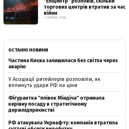
"Епіцентр" розповів, скільки
торгових центрів втратив за час
війни
7 СЕРПНЯ, 11:56
ОСТАННІ НОВИНИ
Частина Києва залишилася без світла через
аварію
У Асоціації ритейлерів розповіли, як
вплинуть удари РФ на ціни
Фігурантка "плівок Міндіча" отримала
керівну посаду в стратегічному
держпідприємстві
РФ атакувала Укрнафту: компанія втратила
суттєві обсяги видобутку