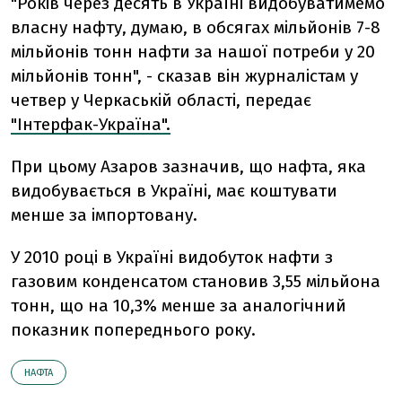
"Рокiв через десять в Українi видобуватимемо
власну нафту, думаю, в обсягах мiльйонiв 7-8
мільйонів тонн нафти за нашої потреби у 20
мільйонів тонн", - сказав вiн журналiстам у
четвер у Черкаськiй областi, передає
"Інтерфак-Україна".
При цьому Азаров зазначив, що нафта, яка
видобувається в Українi, має коштувати
менше за iмпортовану.
У 2010 роцi в Українi видобуток нафти з
газовим конденсатом становив 3,55 мільйона
тонн, що на 10,3% менше за аналогiчний
показник попереднього року.
НАФТА