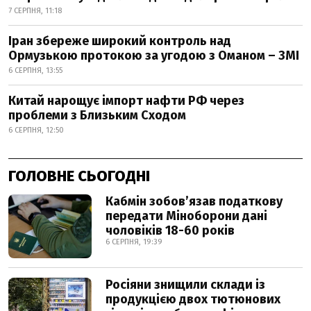
7 СЕРПНЯ, 11:18
Іран збереже широкий контроль над
Ормузькою протокою за угодою з Оманом – ЗМІ
6 СЕРПНЯ, 13:55
Китай нарощує імпорт нафти РФ через
проблеми з Близьким Сходом
6 СЕРПНЯ, 12:50
ГОЛОВНЕ СЬОГОДНІ
Кабмін зобовʼязав податкову
передати Міноборони дані
чоловіків 18-60 років
6 СЕРПНЯ, 19:39
Росіяни знищили склади із
продукцією двох тютюнових