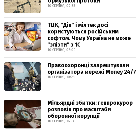
Ормузької протоки
10 СЕРПНЯ, 09:35
ТЦК, "Дія" і мілтек досі
користуються російським
софтом. Чому Україна не може
"злізти" з 1С
10 СЕРПНЯ, 06:00
Правоохоронці заарештували
організатора мережі Money 24/7
10 СЕРПНЯ, 10:23
Мільярдні збитки: генпрокурор
розповів про масштаби
оборонної корупції
10 СЕРПНЯ, 16:53