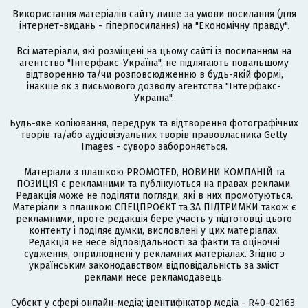
Використання матеріалів сайту лише за умови посилання (для
інтернет-видань - гіперпосилання) на "Економічну правду".
Всі матеріали, які розміщені на цьому сайті із посиланням на
агентство
"Інтерфакс-Україна"
, не підлягають подальшому
відтворенню та/чи розповсюдженню в будь-якій формі,
інакше як з письмового дозволу агентства "Інтерфакс-
Україна".
Будь-яке копіювання, передрук та відтворення фотографічних
творів та/або аудіовізуальних творів правовласника Getty
Images - суворо забороняється.
Матеріали з плашкою PROMOTED, НОВИНИ КОМПАНІЙ та
ПОЗИЦІЯ є рекламними та публікуються на правах реклами.
Редакція може не поділяти погляди, які в них промотуються.
Матеріали з плашкою СПЕЦПРОЄКТ та ЗА ПІДТРИМКИ також є
рекламними, проте редакція бере участь у підготовці цього
контенту і поділяє думки, висловлені у цих матеріалах.
Редакція не несе відповідальності за факти та оціночні
судження, оприлюднені у рекламних матеріалах. Згідно з
українським законодавством відповідальність за зміст
реклами несе рекламодавець.
Cубєкт у сфері онлайн-медіа; ідентифікатор медіа - R40-02163.