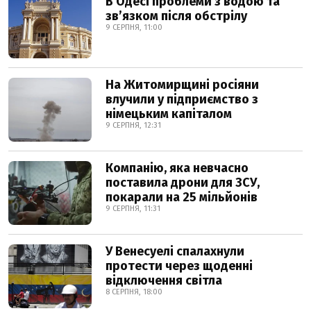
В Одесі проблеми з водою та
звʼязком після обстрілу
9 СЕРПНЯ, 11:00
На Житомирщині росіяни
влучили у підприємство з
німецьким капіталом
9 СЕРПНЯ, 12:31
Компанію, яка невчасно
поставила дрони для ЗСУ,
покарали на 25 мільйонів
9 СЕРПНЯ, 11:31
У Венесуелі спалахнули
протести через щоденні
відключення світла
8 СЕРПНЯ, 18:00