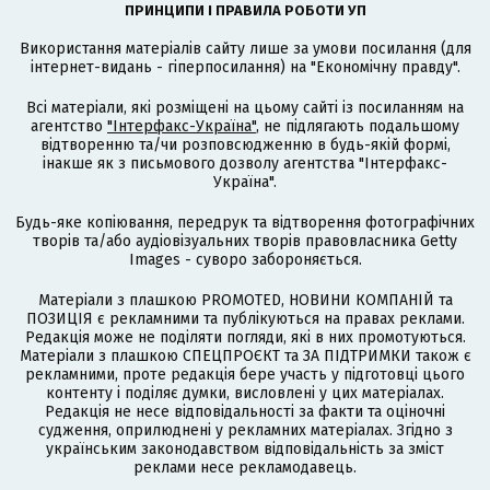
ПРИНЦИПИ І ПРАВИЛА РОБОТИ УП
Використання матеріалів сайту лише за умови посилання (для
інтернет-видань - гіперпосилання) на "Економічну правду".
Всі матеріали, які розміщені на цьому сайті із посиланням на
агентство
"Інтерфакс-Україна"
, не підлягають подальшому
відтворенню та/чи розповсюдженню в будь-якій формі,
інакше як з письмового дозволу агентства "Інтерфакс-
Україна".
Будь-яке копіювання, передрук та відтворення фотографічних
творів та/або аудіовізуальних творів правовласника Getty
Images - суворо забороняється.
Матеріали з плашкою PROMOTED, НОВИНИ КОМПАНІЙ та
ПОЗИЦІЯ є рекламними та публікуються на правах реклами.
Редакція може не поділяти погляди, які в них промотуються.
Матеріали з плашкою СПЕЦПРОЄКТ та ЗА ПІДТРИМКИ також є
рекламними, проте редакція бере участь у підготовці цього
контенту і поділяє думки, висловлені у цих матеріалах.
Редакція не несе відповідальності за факти та оціночні
судження, оприлюднені у рекламних матеріалах. Згідно з
українським законодавством відповідальність за зміст
реклами несе рекламодавець.