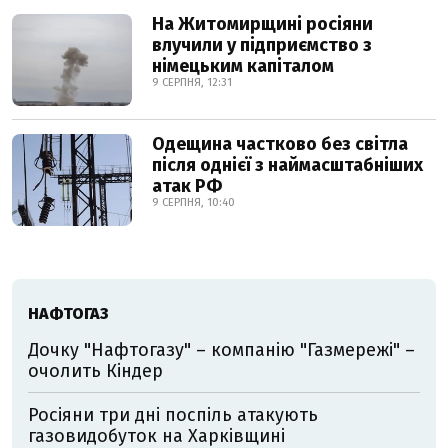
На Житомирщині росіяни
влучили у підприємство з
німецьким капіталом
9 СЕРПНЯ, 12:31
Одещина частково без світла
після однієї з наймасштабніших
атак РФ
9 СЕРПНЯ, 10:40
НАФТОГАЗ
Дочку "Нафтогазу" – компанію "Газмережі" –
очолить Кіндер
Росіяни три дні поспіль атакують
газовидобуток на Харківщині