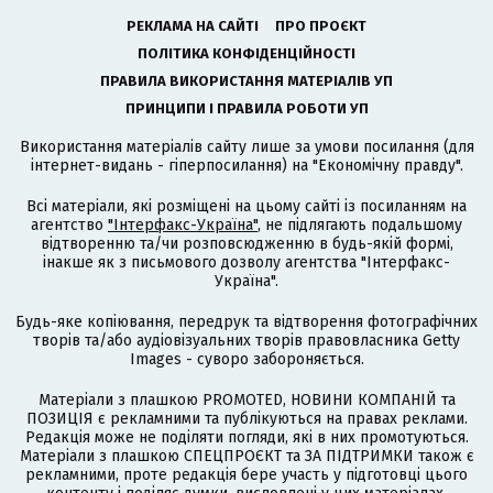
РЕКЛАМА НА САЙТІ
ПРО ПРОЄКТ
ПОЛІТИКА КОНФІДЕНЦІЙНОСТІ
ПРАВИЛА ВИКОРИСТАННЯ МАТЕРІАЛІВ УП
ПРИНЦИПИ І ПРАВИЛА РОБОТИ УП
Використання матеріалів сайту лише за умови посилання (для
інтернет-видань - гіперпосилання) на "Економічну правду".
Всі матеріали, які розміщені на цьому сайті із посиланням на
агентство
"Інтерфакс-Україна"
, не підлягають подальшому
відтворенню та/чи розповсюдженню в будь-якій формі,
інакше як з письмового дозволу агентства "Інтерфакс-
Україна".
Будь-яке копіювання, передрук та відтворення фотографічних
творів та/або аудіовізуальних творів правовласника Getty
Images - суворо забороняється.
Матеріали з плашкою PROMOTED, НОВИНИ КОМПАНІЙ та
ПОЗИЦІЯ є рекламними та публікуються на правах реклами.
Редакція може не поділяти погляди, які в них промотуються.
Матеріали з плашкою СПЕЦПРОЄКТ та ЗА ПІДТРИМКИ також є
рекламними, проте редакція бере участь у підготовці цього