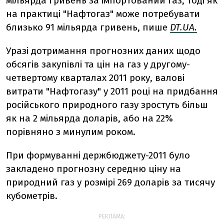
мільярда гривень за імпортований газ, тоді як
на практиці "Нафтогаз" може потребувати
близько 91 мільярда гривень, пише
DT.UA.
Уразі дотримання прогнозних даних щодо
обсягів закупівлі та цін на газ у другому-
четвертому кварталах 2011 року, валові
витрати "Нафтогазу" у 2011 році на придбання
російського природного газу зростуть більш
як на 2 мільярда доларів, або на 22%
порівняно з минулим роком.
При формуванні держбюджету-2011 було
закладено прогнозну середню ціну на
природний газ у розмірі 269 доларів за тисячу
кубометрів.
РЕКЛАМА: