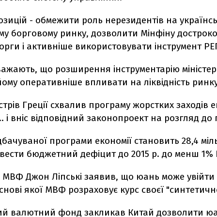
озицій - обмежити роль нерезидентів на українс
му борговому ринку, дозволити Мінфіну дострок
орги і активніше використовувати інструмент РЕ
важають, що розширення інструментарію міністер
ому оперативніше впливати на ліквідність ринку
істрів Греції схвалив програму жорстких заходів е
р.. і вніс відповідний законопроект на розгляд до
бачуваної програми економії становить 28,4 міль
вести бюджетний дефіцит до 2015 р. до менш 1% 
и МВФ Джон Ліпські заявив, що юань може увійти
снові якої МВФ розраховує курс своєї "синтетичн
й валютний фонд закликав Китай дозволити ю