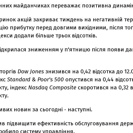
нних майданчиках переважає позитивна динамік
ринок акцій закриває тиждень на негативній тер
цію прибутку перед довгими вихідними, після тог
екси додали більше трьох відсотків.
відкрилася зниженням у п'ятницю після появи да
 торгів
Dow Jones
знизився на 0,42 відсотка до 12.0
екс
Standard & Poor's 500
опустився на 0,44 відсот
кту, індекс
Nasdaq Composite
скоротився на 0,32 в
кту.
вих новин за сьогодні - наступні.
ив підвищити ефективність обслуговування дер
робило систему управління.