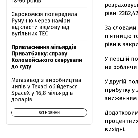
18-60 років
розраховуєт
рівні 2382,
Єврокомісія попередила
Румунію через наміри
відкласти відмову від
За словами 
вугільних ТЕС
п'ятницю т
рівнів закр
Привласнення мільярдів
Приватбанку: справу
У першій по
Коломойського скерували
до суду
не роблячи 
Мегазавод з виробництва
У другій по
чипів у Техасі обійдеться
прибутку у 
SpaceX у 16,8 мільярдів
зниженням 
доларів
Додатковим
ВСІ НОВИНИ
процентних
вихідні.