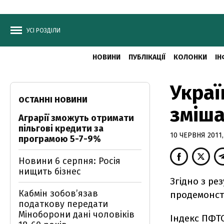
УСІ РОЗДІЛИ
НОВИНИ
ПУБЛІКАЦІЇ
КОЛОНКИ
ІН
Украї
ОСТАННІ НОВИНИ
зміша
Аграрії зможуть отримати
пільгові кредити за
10 ЧЕРВНЯ 2011,
програмою 5-7-9%
Новини 6 серпня: Росія
нищить бізнес
Згідно з ре
Кабмін зобовʼязав
продемонст
податкову передати
Міноборони дані чоловіків
Індекс ПФТС