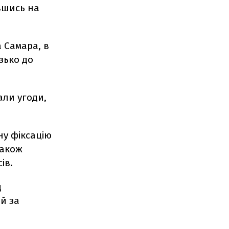
вшись на
 Самара, в
зько до
али угоди,
ну фіксацію
також
ів.
д
й за