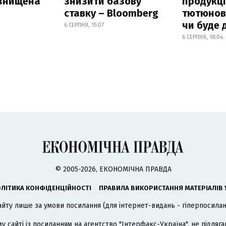
 знищена
знизити базову
продукці
ставку – Bloomberg
тютюнови
чи буде 
6 СЕРПНЯ, 15:07
6 СЕРПНЯ, 18:04
© 2005-2026, ЕКОНОМІЧНА ПРАВДА
ЛІТИКА КОНФІДЕНЦІЙНОСТІ
ПРАВИЛА ВИКОРИСТАННЯ МАТЕРІАЛІВ 
айту лише за умови посилання (для інтернет-видань - гіперпосиланн
му сайті із посиланням на агентство
"Інтерфакс-Україна"
, не підля