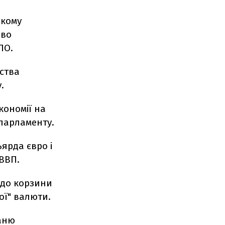
ькому
ово
ПО.
ства
.
кономії на
 парламенту.
ярда євро і
ВВП.
 до корзини
ої" валюти.
аню