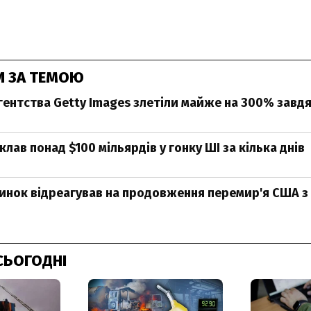
И ЗА ТЕМОЮ
гентства Getty Images злетіли майже на 300% завд
клав понад $100 мільярдів у гонку ШІ за кілька днів
нок відреагував на продовження перемир'я США з
СЬОГОДНІ