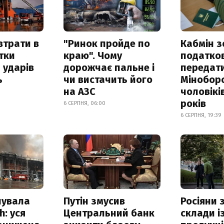
втрати в
"Ринок пройде по
Кабмін з
итки
краю". Чому
податко
 ударів
дорожчає пальне і
передат
ь
чи вистачить його
Мінобор
на АЗС
чоловікі
років
6 СЕРПНЯ, 06:00
6 СЕРПНЯ, 19:39
нувала
Путін змусив
Росіяни
h: уся
Центральний банк
склади і