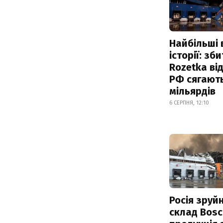
Найбільші 
історії: зб
Rozetka від
РФ сягают
мільярдів
6 СЕРПНЯ, 12:10
Росія зруй
склад Bosc