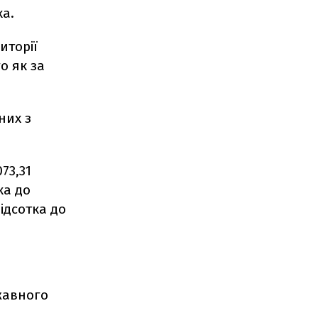
а.
иторії
о як за
них з
73,31
ка до
ідсотка до
жавного