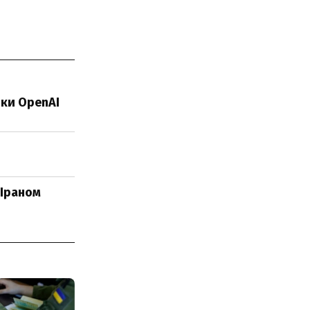
яки OpenAI
 Іраном