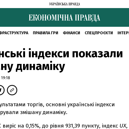
ФРАСТРУКТУРА
ПРАВИЛА ГРИ
ФІНАНСИ
СПЕЦПРОЄКТИ
ІНТЕР
нські індекси показали
ну динаміку
 19:18
зультатами торгів, основні українські індекси
рували змішану динаміку.
 виріс на 0,15%, до рівня 931,39 пункту, індекс
UX
,