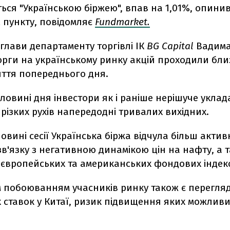
ься "Українською біржею", впав на 1,01%, опини
42 пункту, повідомляє
Fundmarket.
глави департаменту торгівлі ІК
BG Capital
Вадима
орги на українському ринку акцій проходили бли
иття попереднього дня.
ловині дня інвестори як і раніше нерішуче уклад
різких рухів напередодні тривалих вихідних.
ловині сесії Українська біржа відчула більш актив
зв'язку з негативною динамікою цін на нафту, а 
європейських та американських фондових індекс
 побоюванням учасників ринку також є перегля
 ставок у Китаї, ризик підвищення яких можливи