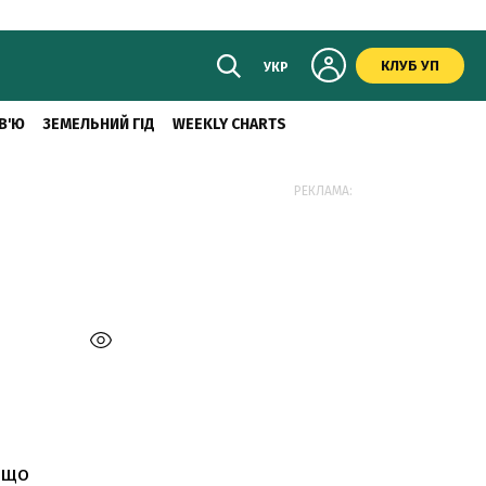
КЛУБ УП
УКР
В'Ю
ЗЕМЕЛЬНИЙ ГІД
WEEKLY CHARTS
РЕКЛАМА:
 що