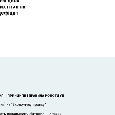
єю двох
х гігантів:
дефіцит
УП
ПРИНЦИПИ І ПРАВИЛА РОБОТИ УП
я) на "Економічну правду".
гають подальшому відтворенню та/чи