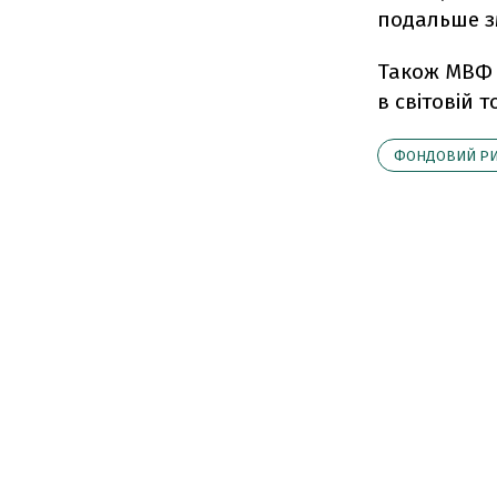
подальше з
Також МВФ 
в світовій т
ФОНДОВИЙ Р