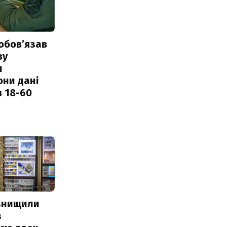
обовʼязав
ву
и
они дані
в 18-60
 знищили
з