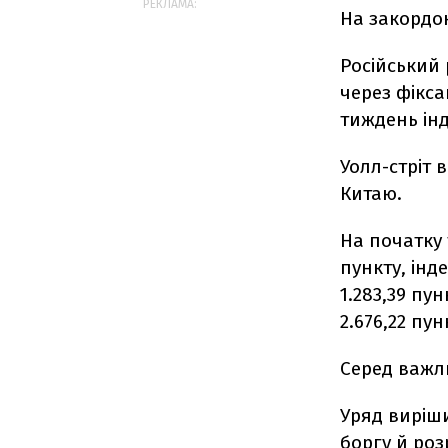
РЕКЛАМА:
На закордо
Російський 
через фікса
тиждень інд
Уолл-стріт 
Китаю.
На початку
пункту, інд
1.283,39 пун
2.676,22 пун
Серед важли
Уряд виріш
боргу й роз