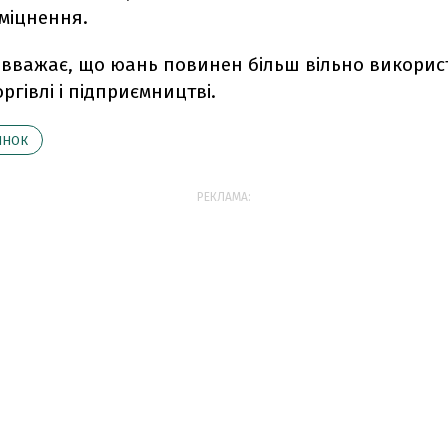
міцнення.
вважає, що юань повинен більш вільно викорис
оргівлі і підприємництві.
ИНОК
РЕКЛАМА: