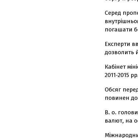
Серед проп
внутрішньо
погашати б
Експерти в
дозволить й
Кабінет мін
2011-2015 р
Обсяг перед
повинен до
В. о. голов
валют, на о
Міжнародни