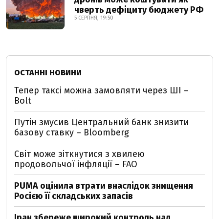
чверть дефіциту бюджету РФ
5 СЕРПНЯ, 19:50
ОСТАННІ НОВИНИ
Тепер таксі можна замовляти через ШІ –
Bolt
Путін змусив Центральний банк знизити
базову ставку – Bloomberg
Світ може зіткнутися з хвилею
продовольчої інфляції – FAO
PUMA оцінила втрати внаслідок знищення
Росією її складських запасів
Іран збереже широкий контроль над