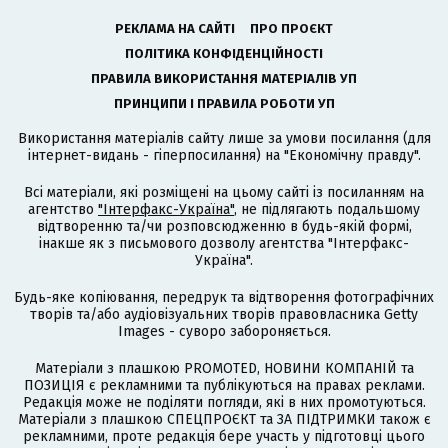
РЕКЛАМА НА САЙТІ
ПРО ПРОЄКТ
ПОЛІТИКА КОНФІДЕНЦІЙНОСТІ
ПРАВИЛА ВИКОРИСТАННЯ МАТЕРІАЛІВ УП
ПРИНЦИПИ І ПРАВИЛА РОБОТИ УП
Використання матеріалів сайту лише за умови посилання (для
інтернет-видань - гіперпосилання) на "Економічну правду".
Всі матеріали, які розміщені на цьому сайті із посиланням на
агентство
"Інтерфакс-Україна"
, не підлягають подальшому
відтворенню та/чи розповсюдженню в будь-якій формі,
інакше як з письмового дозволу агентства "Інтерфакс-
Україна".
Будь-яке копіювання, передрук та відтворення фотографічних
творів та/або аудіовізуальних творів правовласника Getty
Images - суворо забороняється.
Матеріали з плашкою PROMOTED, НОВИНИ КОМПАНІЙ та
ПОЗИЦІЯ є рекламними та публікуються на правах реклами.
Редакція може не поділяти погляди, які в них промотуються.
Матеріали з плашкою СПЕЦПРОЄКТ та ЗА ПІДТРИМКИ також є
рекламними, проте редакція бере участь у підготовці цього