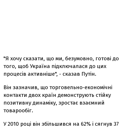
"Я хочу сказати, що ми, безумовно, готовi до
того, щоб Україна пiдключалася до цих
процесiв активнiше", - сказав Путiн.
Вiн зазначив, що торговельно-економiчнi
контакти двох країн демонструють стiйку
позитивну динамiку, зростає взаємний
товарообiг.
У 2010 роцi вiн збiльшився на 62% i сягнув 37