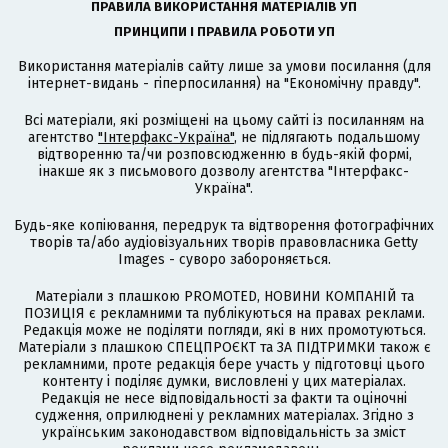
ПРАВИЛА ВИКОРИСТАННЯ МАТЕРІАЛІВ УП
ПРИНЦИПИ І ПРАВИЛА РОБОТИ УП
Використання матеріалів сайту лише за умови посилання (для
інтернет-видань - гіперпосилання) на "Економічну правду".
Всі матеріали, які розміщені на цьому сайті із посиланням на
агентство
"Інтерфакс-Україна"
, не підлягають подальшому
відтворенню та/чи розповсюдженню в будь-якій формі,
інакше як з письмового дозволу агентства "Інтерфакс-
Україна".
Будь-яке копіювання, передрук та відтворення фотографічних
творів та/або аудіовізуальних творів правовласника Getty
Images - суворо забороняється.
Матеріали з плашкою PROMOTED, НОВИНИ КОМПАНІЙ та
ПОЗИЦІЯ є рекламними та публікуються на правах реклами.
Редакція може не поділяти погляди, які в них промотуються.
Матеріали з плашкою СПЕЦПРОЄКТ та ЗА ПІДТРИМКИ також є
рекламними, проте редакція бере участь у підготовці цього
контенту і поділяє думки, висловлені у цих матеріалах.
Редакція не несе відповідальності за факти та оціночні
судження, оприлюднені у рекламних матеріалах. Згідно з
українським законодавством відповідальність за зміст