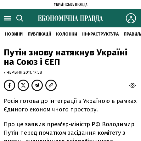
НОВИНИ
ПУБЛІКАЦІЇ
КОЛОНКИ
ІНФРАСТРУКТУРА
ПРАВИЛ
Путiн знову натякнув Україні
на Союз i ЄЕП
7 ЧЕРВНЯ 2011, 17:58
Росiя готова до iнтеграцiї з Україною в рамках
Єдиного економiчного простору.
Про це заявив прем'єр-мiнiстр РФ Володимир
Путiн перед початком засiдання комiтету з