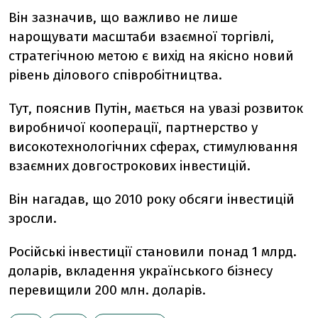
Вiн зазначив, що важливо не лише
нарощувати масштаби взаємної торгiвлi,
стратегiчною метою є вихiд на якiсно новий
рiвень дiлового спiвробiтництва.
Тут, пояснив Путiн, мається на увазi розвиток
виробничої кооперацiї, партнерство у
високотехнологiчних сферах, стимулювання
взаємних довгострокових iнвестицiй.
Вiн нагадав, що 2010 року обсяги iнвестицiй
зросли.
Росiйськi iнвестицiї становили понад 1 млрд.
доларів, вкладення українського бiзнесу
перевищили 200 млн. доларів.