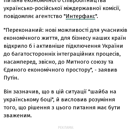
питань економiчного спiвробiтництва
українсько-росiйської мiждержавної комісії,
повідомляє агентство "
Интерфакс
".
"Переконаний: новi можливостi для учасникiв
економiчного життя, для бiзнесу наших країн
вiдкрило б i активнiше пiдключення України
до багатостороннiх iнтеграцiйних процесiв,
насамперед, звiсно, до Митного союзу та
Єдиного економiчного простору", - заявив
Путiн.
Він зазначив, що в цiй ситуацiї "шайба на
українському боцi", й висловив розумiння
того, що рiшення з цього питання має бути
зваженим.
РЕКЛАМА: