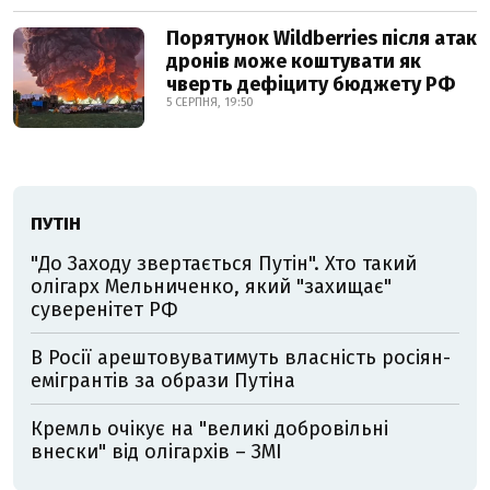
Порятунок Wildberries після атак
дронів може коштувати як
чверть дефіциту бюджету РФ
5 СЕРПНЯ, 19:50
ПУТІН
"До Заходу звертається Путін". Хто такий
олігарх Мельниченко, який "захищає"
суверенітет РФ
В Росії арештовуватимуть власність росіян-
емігрантів за образи Путіна
Кремль очікує на "великі добровільні
внески" від олігархів – ЗМІ