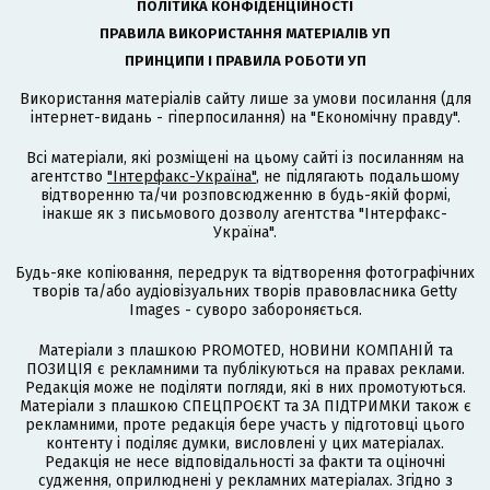
ПОЛІТИКА КОНФІДЕНЦІЙНОСТІ
ПРАВИЛА ВИКОРИСТАННЯ МАТЕРІАЛІВ УП
ПРИНЦИПИ І ПРАВИЛА РОБОТИ УП
Використання матеріалів сайту лише за умови посилання (для
інтернет-видань - гіперпосилання) на "Економічну правду".
Всі матеріали, які розміщені на цьому сайті із посиланням на
агентство
"Інтерфакс-Україна"
, не підлягають подальшому
відтворенню та/чи розповсюдженню в будь-якій формі,
інакше як з письмового дозволу агентства "Інтерфакс-
Україна".
Будь-яке копіювання, передрук та відтворення фотографічних
творів та/або аудіовізуальних творів правовласника Getty
Images - суворо забороняється.
Матеріали з плашкою PROMOTED, НОВИНИ КОМПАНІЙ та
ПОЗИЦІЯ є рекламними та публікуються на правах реклами.
Редакція може не поділяти погляди, які в них промотуються.
Матеріали з плашкою СПЕЦПРОЄКТ та ЗА ПІДТРИМКИ також є
рекламними, проте редакція бере участь у підготовці цього
контенту і поділяє думки, висловлені у цих матеріалах.
Редакція не несе відповідальності за факти та оціночні
судження, оприлюднені у рекламних матеріалах. Згідно з