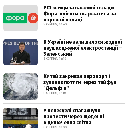
РФ знищила важливі склади
Фори: клієнти скаржаться на
порожні полиці
8 СЕРПНЯ, 10:40
В Україні не залишилося жодної
неушкодженої електростанції –
Зеленський
8 СЕРПНЯ, 14:10
Китай закриває аеропорт і
зупиняє потяги через тайфун
"Дельфін"
8 СЕРПНЯ, 17:10
У Венесуелі спалахнули
протести через щоденні
відключення світла
8 СЕРПНЯ, 18:00