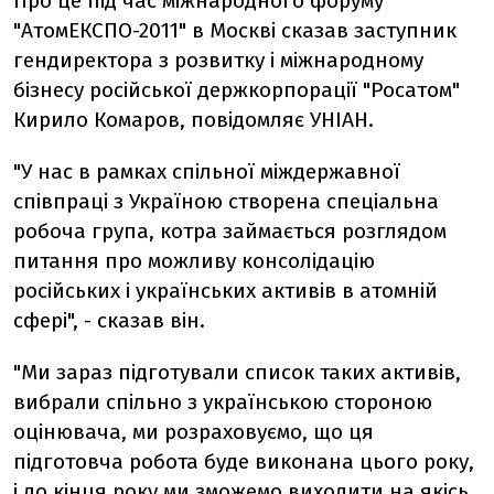
Про це під час міжнародного форуму
"АтомЕКСПО-2011" в Москві сказав заступник
гендиректора з розвитку і міжнародному
бізнесу російської держкорпорації "Росатом"
Кирило Комаров, повідомляє УНІАН.
"У нас в рамках спільної міждержавної
співпраці з Україною створена спеціальна
робоча група, котра займається розглядом
питання про можливу консолідацію
російських і українських активів в атомній
сфері", - сказав він.
"Ми зараз підготували список таких активів,
вибрали спільно з українською стороною
оцінювача, ми розраховуємо, що ця
підготовча робота буде виконана цього року,
і до кінця року ми зможемо виходити на якісь