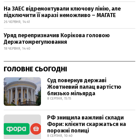
На ЗАЕС відремонтували ключову лінію, але
підключити її наразі неможливо – МАГАТЕ
26 ЧЕРВНЯ, 14:41
Уряд перепризначив Корікова головою
Держатомрегулювання
18 ЧЕРВНЯ, 14:40
ГОЛОВНЕ СЬОГОДНІ
Суд повернув державі
Жовтневий палац вартістю
близько мільярда
8 СЕРПНЯ, 15:15
РФ знищила важливі склади
Фори: клієнти скаржаться на
порожні полиці
8 СЕРПНЯ, 10:40