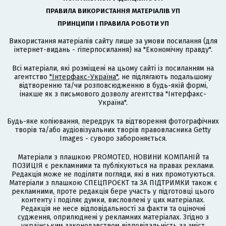
ПРАВИЛА ВИКОРИСТАННЯ МАТЕРІАЛІВ УП
ПРИНЦИПИ І ПРАВИЛА РОБОТИ УП
Використання матеріалів сайту лише за умови посилання (для
інтернет-видань - гіперпосилання) на "Економічну правду".
Всі матеріали, які розміщені на цьому сайті із посиланням на
агентство
"Інтерфакс-Україна"
, не підлягають подальшому
відтворенню та/чи розповсюдженню в будь-якій формі,
інакше як з письмового дозволу агентства "Інтерфакс-
Україна".
Будь-яке копіювання, передрук та відтворення фотографічних
творів та/або аудіовізуальних творів правовласника Getty
Images - суворо забороняється.
Матеріали з плашкою PROMOTED, НОВИНИ КОМПАНІЙ та
ПОЗИЦІЯ є рекламними та публікуються на правах реклами.
Редакція може не поділяти погляди, які в них промотуються.
Матеріали з плашкою СПЕЦПРОЄКТ та ЗА ПІДТРИМКИ також є
рекламними, проте редакція бере участь у підготовці цього
контенту і поділяє думки, висловлені у цих матеріалах.
Редакція не несе відповідальності за факти та оціночні
судження, оприлюднені у рекламних матеріалах. Згідно з
українським законодавством відповідальність за зміст