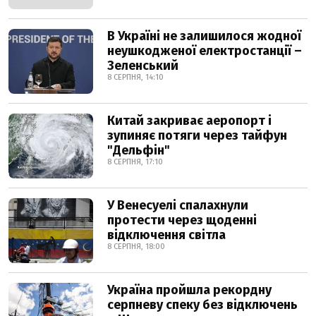
В Україні не залишилося жодної
неушкодженої електростанції –
Зеленський
8 СЕРПНЯ, 14:10
Китай закриває аеропорт і
зупиняє потяги через тайфун
"Дельфін"
8 СЕРПНЯ, 17:10
У Венесуелі спалахнули
протести через щоденні
відключення світла
8 СЕРПНЯ, 18:00
Україна пройшла рекордну
серпневу спеку без відключень