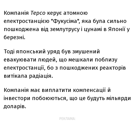
Компанія
Теpcо
керує атомною
електростанцією "Фукусіма", яка була сильно
пошкоджена від землутрусу і цунамі в Японії у
березні.
Тоді японський уряд був змушений
евакуювати людей, що мешкали поблизу
електростанції, бо з пошкоджених реакторів
витікала радіація.
Компанія має виплатити компенсації й
інвестори побоюються, що це будуть мільярди
доларів.
РЕКЛАМА: