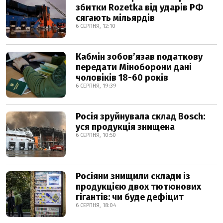
збитки Rozetka від ударів РФ
сягають мільярдів
6 СЕРПНЯ, 12:10
Кабмін зобовʼязав податкову
передати Міноборони дані
чоловіків 18-60 років
6 СЕРПНЯ, 19:39
Росія зруйнувала склад Bosch:
уся продукція знищена
6 СЕРПНЯ, 10:50
Росіяни знищили склади із
продукцією двох тютюнових
гігантів: чи буде дефіцит
6 СЕРПНЯ, 18:04