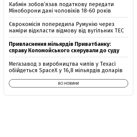
Кабмін зобовʼязав податкову передати
Міноборони дані чоловіків 18-60 років
Єврокомісія попередила Румунію через
наміри відкласти відмову від вугільних ТЕС
Привласнення мільярдів Приватбанку:
справу Коломойського скерували до суду
Мегазавод з виробництва чипів у Техасі
обійдеться SpaceX у 16,8 мільярдів доларів
ВСІ НОВИНИ