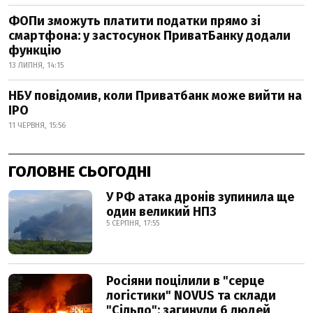
ФОПи зможуть платити податки прямо зі
смартфона: у застосунок ПриватБанку додали
функцію
13 ЛИПНЯ, 14:15
НБУ повідомив, коли Приватбанк може вийти на
IPO
11 ЧЕРВНЯ, 15:56
ГОЛОВНЕ СЬОГОДНІ
У РФ атака дронів зупинила ще
один великий НПЗ
5 СЕРПНЯ, 17:55
Росіяни поцілили в "серце
логістики" NOVUS та склади
"Сільпо": загинули 6 людей