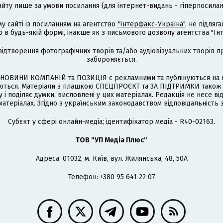
айту лише за умови посилання (для інтернет-видань - гіперпосиланн
му сайті із посиланням на агентство
"Інтерфакс-Україна"
, не підля
 будь-якій формі, інакше як з письмового дозволу агентства "Ін
відтворення фотографічних творів та/або аудіовізуальних творів п
забороняється.
НОВИНИ КОМПАНІЙ та ПОЗИЦІЯ є рекламними та публікуються на п
туються. Матеріали з плашкою СПЕЦПРОЄКТ та ЗА ПІДТРИМКИ також
 і поділяє думки, висловлені у цих матеріалах. Редакція не несе ві
атеріалах. Згідно з українським законодавством відповідальність 
Cубєкт у сфері онлайн-медіа; ідентифікатор медіа - R40-02163.
ТОВ "УП Медіа Плюс"
Адреса: 01032, м. Київ, вул. Жилянська, 48, 50А
Телефон: +380 95 641 22 07