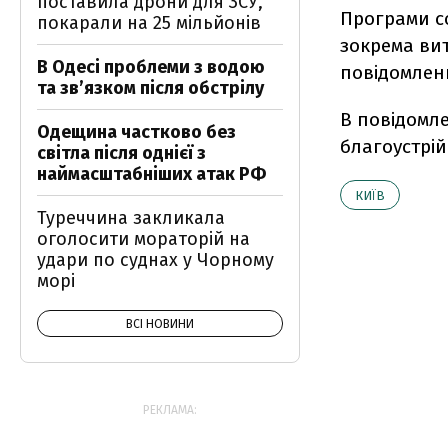
поставила дрони для ЗСУ,
Програми со
покарали на 25 мільйонів
зокрема вит
В Одесі проблеми з водою
повідомленн
та звʼязком після обстрілу
В повідомл
Одещина частково без
благоустрій
світла після однієї з
наймасштабніших атак РФ
КИЇВ
Туреччина закликала
оголосити мораторій на
удари по суднах у Чорному
морі
ВСІ НОВИНИ
РЕКЛАМА: