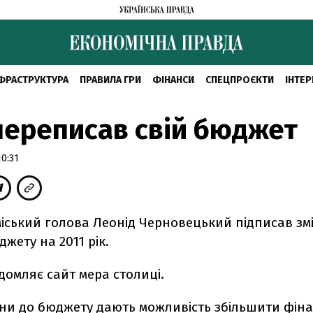
ФРАСТРУКТУРА
ПРАВИЛА ГРИ
ФІНАНСИ
СПЕЦПРОЄКТИ
ІНТЕР
переписав свій бюджет
0:31
іський голова Леонід Черновецький підписав зм
джету на 2011 рік.
домляє сайт мера столиці.
міни до бюджету дають можливість збільшити фін