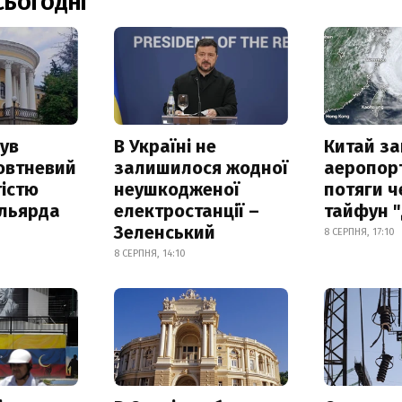
СЬОГОДНІ
ув
В Україні не
Китай з
овтневий
залишилося жодної
аеропорт
істю
неушкодженої
потяги ч
ільярда
електростанції –
тайфун 
Зеленський
8 СЕРПНЯ, 17:10
8 СЕРПНЯ, 14:10