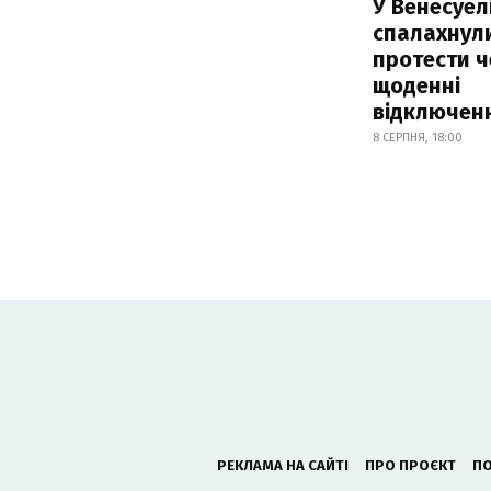
У Венесуел
спалахнул
протести ч
щоденні
відключенн
8 СЕРПНЯ, 18:00
РЕКЛАМА НА САЙТІ
ПРО ПРОЄКТ
ПО