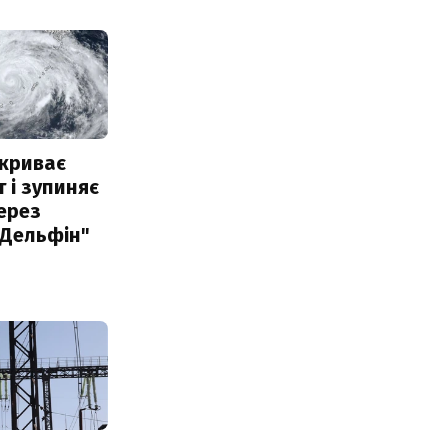
акриває
 і зупиняє
ерез
"Дельфін"