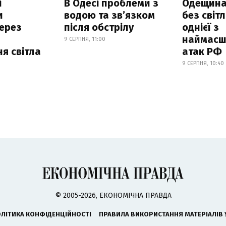
і
В Одесі проблеми з
Одещина
и
водою та звʼязком
без світл
ерез
після обстрілу
однієї з
наймасш
9 СЕРПНЯ, 11:00
я світла
атак РФ
9 СЕРПНЯ, 10:40
© 2005-2026, ЕКОНОМІЧНА ПРАВДА
ЛІТИКА КОНФІДЕНЦІЙНОСТІ
ПРАВИЛА ВИКОРИСТАННЯ МАТЕРІАЛІВ 