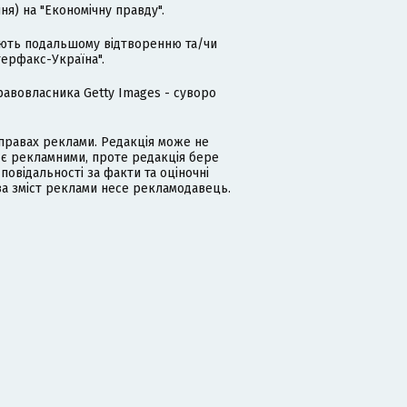
я) на "Економічну правду".
гають подальшому відтворенню та/чи
терфакс-Україна".
равовласника Getty Images - суворо
равах реклами. Редакція може не
 є рекламними, проте редакція бере
дповідальності за факти та оціночні
за зміст реклами несе рекламодавець.