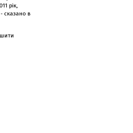
11 рік,
- сказано в
пшити