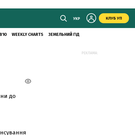
КЛУБ УП
УКР
В'Ю
WEEKLY CHARTS
ЗЕМЕЛЬНИЙ ГІД
РЕКЛАМА:
іни до
ансування